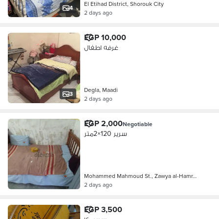
El Etihad District, Shorouk City
4
2 days ago
EGP 10,000
غرفه اطفال
Degla, Maadi
3
2 days ago
EGP 2,000
Negotiable
سرير 120×2متر
Mohammed Mahmoud St., Zawya al-Hamr…
2 days ago
EGP 3,500