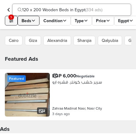
120 x 200 Wooden Beds in Egypt
(
334 ads
)
5
Beds
Condition
Type
Price
Egypt
Cairo
Giza
Alexandria
Sharqia
Qalyubia
Gha
Featured Ads
EGP 6,000
Negotiable
Featured
سرير خشب كونتر. قشره ارو
Zahraa Madinat Nasr, Nasr City
2
3 days ago
Ads