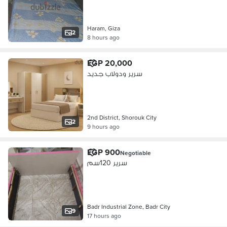
Haram, Giza
2
8 hours ago
EGP 20,000
سرير ودولاب جديد
2nd District, Shorouk City
2
9 hours ago
EGP 900
Negotiable
سرير 120سم
Badr Industrial Zone, Badr City
9
17 hours ago