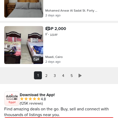
Mohamed Anwar Al Sadat St. Forty …
2 days ago
EGP 2,000
سرير ١٢٠
Maadi, Cairo
2
2 days ago
1
2
3
4
5
Download the App!
4.8
Egypt
(125K reviews)
Find amazing deals on the go. Buy, sell and connect with
thousands of listings near you.