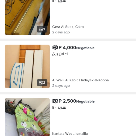
سرير ١٢٠
Gesr Al Suez, Cairo
2
2 days ago
EGP 4,000
Negotiable
اعلان بيع
Al Waili Al Kabir, Hadayek al-Kobba
2
2 days ago
EGP 2,500
Negotiable
سرير ١٢٠
Kantara West, Ismailia