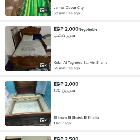
Janna, Obour City
3
52 minutes ago
EGP 2,000
Negotiable
سرير خشب
Kobri Al Tagneed St., Ain Shams
2
55 minutes ago
EGP 2,000
سريرين 120
El Imam El Shafei, El Khalifa
2
1 hour ago
EGP 2,500