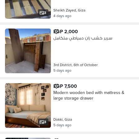
Sheikh Zayed, Giza
3
4 days ago
EGP 2,000
سرير خشب زان دمياطي متكامل
3rd District, 6th of October
5 days ago
EGP 7,500
Modern wooden bed with mattress &
large storage drawer
Dokki, Giza
3
5 days ago