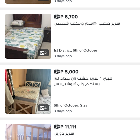
3 days ago
EGP 6,700
سرير خشب ١٥٠سم ومكتب شخصي
1st District, 6th of October
2
3 days ago
EGP 5,000
للبيع ٢ سرير خشب زان جداد لم
يستخدموا مفروشين بس
6th of October, Giza
4
3 days ago
EGP 11,111
سرير دورين