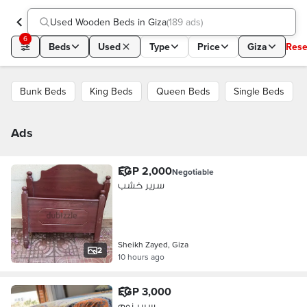
Used Wooden Beds in Giza
(
189 ads
)
6
Beds
Used
Type
Price
Giza
Rese
Bunk Beds
King Beds
Queen Beds
Single Beds
Ads
EGP 2,000
Negotiable
سرير خشب
Sheikh Zayed, Giza
2
10 hours ago
EGP 3,000
سرير نوم