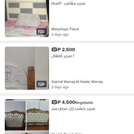
سرير مقاس ١٢٠سم
Maryotaya, Faisal
2
2 days ago
EGP 2,500
٢ سرير أطفال
Gazirat Warraq Al Hadar, Warraq
5
2 days ago
EGP 4,500
Negotiable
سرير خشب زان عرض متر