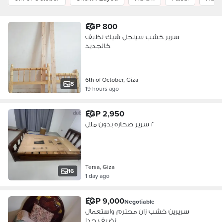
EGP 800
سرير خشب سينجل شيك نظيف
كالجديد
6th of October, Giza
8
19 hours ago
EGP 2,950
٢ سرير صحاره بدون ملل
Tersa, Giza
16
1 day ago
EGP 9,000
Negotiable
سريرين خشب زان محترم واستعمال
نضيف جدا