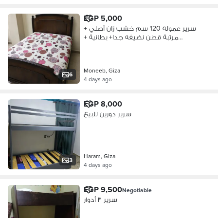
EGP 5,000
سرير عمولة 120 سم خشب زان أصلي +
مرتبة قطن نضيفه جدا+ بطانية +
كمودينو
Moneeb, Giza
6
4 days ago
EGP 8,000
سرير دورين للبيع
Haram, Giza
3
4 days ago
EGP 9,500
Negotiable
سرير ٣ أدوار