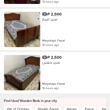
15 hours ago
EGP 2,500
سرير للبيع
Maryotaya, Faisal
16 hours ago
EGP 2,500
سرير خشبي
Maryotaya, Faisal
16 hours ago
Find Used Wooden Beds in your city
6th of October
Sheikh Zayed
Haram
Faisal
Hada