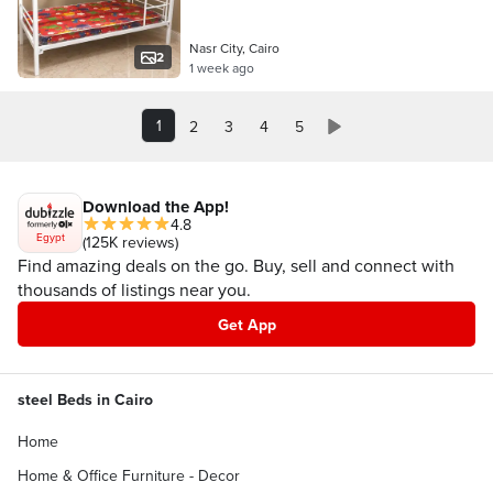
Nasr City, Cairo
2
1 week ago
1
2
3
4
5
Download the App!
4.8
Egypt
(125K reviews)
Find amazing deals on the go. Buy, sell and connect with
thousands of listings near you.
Get App
steel Beds in Cairo
Home
Home & Office Furniture - Decor