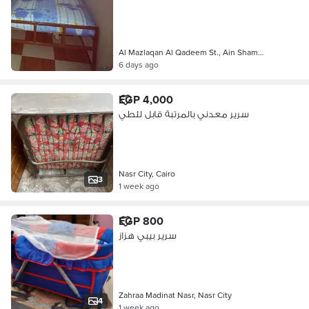
Al Mazlaqan Al Qadeem St., Ain Sham…
6 days ago
EGP 4,000
سرير معدني بالمرتبة قابل للطي
Nasr City, Cairo
3
1 week ago
EGP 800
سرير بيبي هزاز
Zahraa Madinat Nasr, Nasr City
4
1 week ago