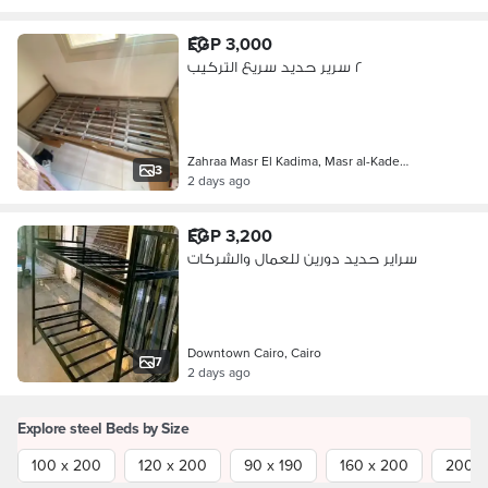
EGP 3,000
٢ سرير حديد سريع التركيب
Zahraa Masr El Kadima, Masr al-Kade…
3
2 days ago
EGP 3,200
سراير حديد دورين للعمال والشركات
Downtown Cairo, Cairo
7
2 days ago
Explore steel Beds by Size
100 x 200
120 x 200
90 x 190
160 x 200
200 x