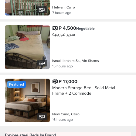
Helwan, Cairo
2
7 hours ago
EGP 4,500
Negotiable
سرير فورجيه
Ismail Ibrahim St., Ain Shams
4
15 hours ago
EGP 17,000
Featured
Modern Storage Bed | Solid Metal
Frame + 2 Commode
New Cairo, Cairo
3
16 hours ago
Explore steel Beds by Brand