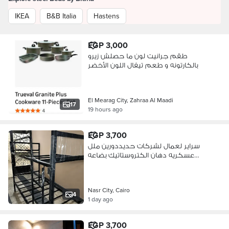
IKEA
B&B Italia
Hastens
EGP 3,000
طقم جرانيت لون ما حصلش زيرو
بالكارتونه و طعم تيفال اللون الأخضر
El Mearag City, Zahraa Al Maadi
17
19 hours ago
EGP 3,700
سراير لعمال لشركات حديددورين ملل
عسكريه دهان الكتروستاتيك بضاعه
حاضره
Nasr City, Cairo
4
1 day ago
EGP 3,700