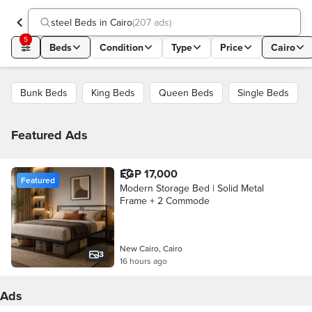
steel Beds in Cairo
(
207 ads
)
5
Beds
Condition
Type
Price
Cairo
Bunk Beds
King Beds
Queen Beds
Single Beds
Featured Ads
EGP 17,000
Featured
Modern Storage Bed | Solid Metal
Frame + 2 Commode
New Cairo, Cairo
3
16 hours ago
Ads