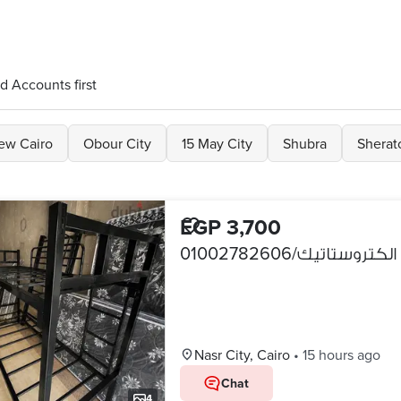
d Accounts first
ew Cairo
Obour City
15 May City
Shubra
Sherat
EGP 3,700
Nasr City, Cairo
•
15 hours ago
Chat
4