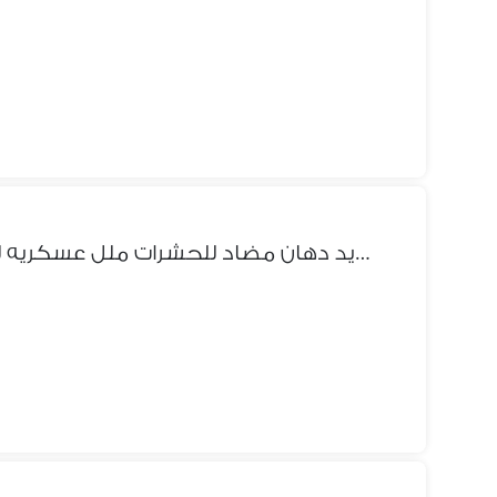
سراير حديد دهان مضاد للحشرات ملل عسكريه لعمال الشركات جاهز اي كميه