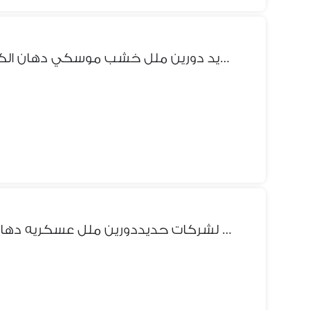
سراير حديد دورين ملل خشب موسكي دهان الكتروستاتيك بضاعه حاضره فورآ
سراير لعمال لشركات حديددورين ملل عسكريه دهان الكتروستاتيك بضاعه حاضره