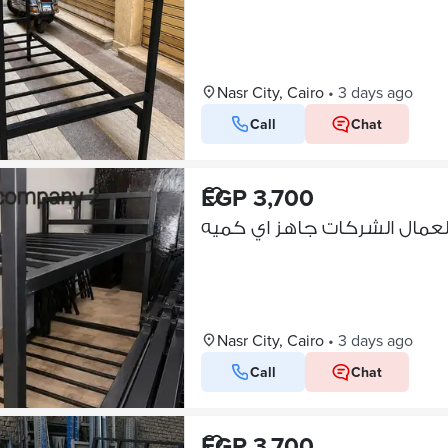
Nasr City, Cairo
•
3 days ago
Call
Chat
EGP 3,700
Nasr City, Cairo
•
3 days ago
Call
Chat
EGP 3,700