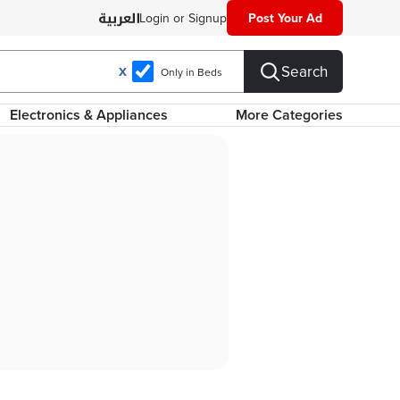
Login or Signup
Post Your Ad
Search
X
Only in Beds
Electronics & Appliances
More Categories