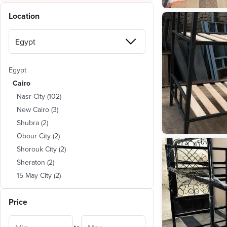
Location
Egypt
Cairo
Nasr City
(
102
)
New Cairo
(
3
)
Shubra
(
2
)
Obour City
(
2
)
Shorouk City
(
2
)
Sheraton
(
2
)
15 May City
(
2
)
Maadi
(
1
)
Price
Ain Shams
(
1
)
Gesr Al Suez
(
1
)