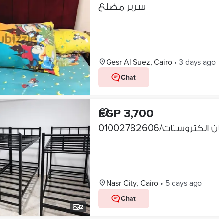
سرير مضلع
Gesr Al Suez, Cairo
•
3 days ago
Chat
EGP 3,700
Nasr City, Cairo
•
5 days ago
Chat
2