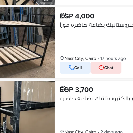
EGP 4,000
Nasr City, Cairo
•
17 hours ago
Call
Chat
EGP 3,700
Nasr City, Cairo
•
2 days ago