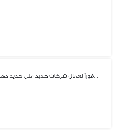
سراير جاهزه فورآ لعمال شركات حديد ملل حديد دهان الكتروستات/01002782606