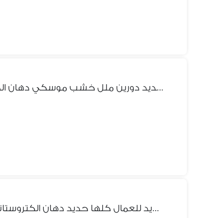
سراير حديد دورين ملل خشب موسكي دهان الكتروستاتيك جاهز اي عدد فورا
سراير حديد للعمال كلها حديد دهان الكتروستاتيك بضاعه حاضره فورآ اي عدد