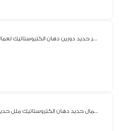
سراير حديد دورين دهان الكتروستاتيك لعمال الشركات جاهز اي كميه فورآ
سراير للعمال حديد دهان الكتروستاتيك ملل حديد بضاعه حاضره الي 1000سرير