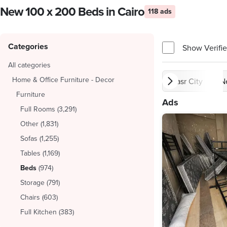
New 100 x 200 Beds in Cairo
118 ads
Categories
Show Verifie
All categories
Home & Office Furniture - Decor
Nasr City
N
Furniture
Ads
Full Rooms
(
3,291
)
Other
(
1,831
)
Sofas
(
1,255
)
Tables
(
1,169
)
Beds
(
974
)
Storage
(
791
)
Chairs
(
603
)
Full Kitchen
(
383
)