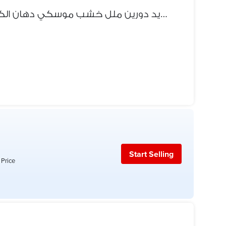
سراير حديد دورين ملل خشب موسكي دهان الكتروستاتيك بضاعه حاضره فورآ
Start Selling
 Price