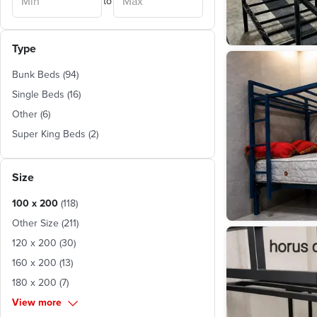
to
Type
Bunk Beds
(
94
)
Single Beds
(
16
)
Other
(
6
)
Super King Beds
(
2
)
Size
100 x 200
(
118
)
Other Size
(
211
)
120 x 200
(
30
)
160 x 200
(
13
)
180 x 200
(
7
)
View more