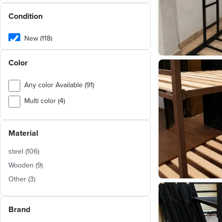
Condition
New (118)
Used (92)
Color
Any color Available (91)
Multi color (4)
Silver (2)
Material
Brown (1)
Transparent (1)
steel
(
106
)
Beige (1)
Wooden
(
9
)
Other
(
3
)
White (1)
Blue (1)
Brand
Red (1)