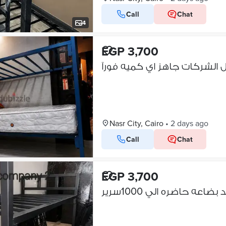
Call
Chat
4
EGP 3,700
Nasr City, Cairo
•
2 days ago
Call
Chat
EGP 3,700