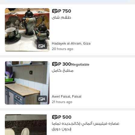
EGP 750
طقم شاى
Hadayek al-Ahram, Giza
4
20 hours ago
EGP 300
Negotiable
مطبخ كامل
Awel Faisal, Faisal
4
21 hours ago
EGP 500
عصاره فيليبس ألماني (كالجديده تماما
بدون دورق)