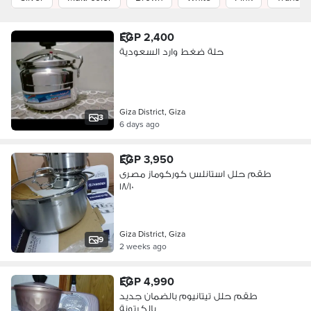
EGP 2,400
حلة ضغط وارد السعودية
Giza District, Giza
3
6 days ago
EGP 3,950
طقم حلل استانلس كوركوماز مصرى
١٨/١٠
Giza District, Giza
9
2 weeks ago
EGP 4,990
طقم حلل تيتانيوم بالضمان جديد
بالكرتونة