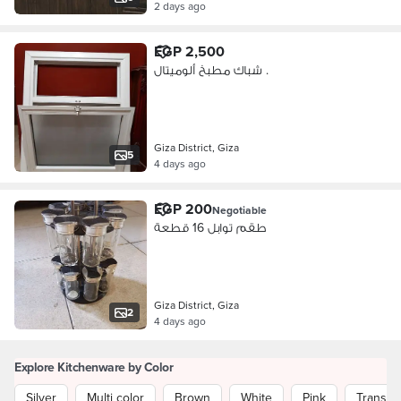
2 days ago
EGP 2,500
شباك مطبخ ألوميتال .
Giza District, Giza
5
4 days ago
EGP 200
Negotiable
طقم توابل 16 قطعة
Giza District, Giza
2
4 days ago
Explore Kitchenware by Color
Silver
Multi color
Brown
White
Pink
Transpa