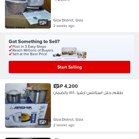
Giza District, Giza
9
2 weeks ago
Got Something to Sell?
Post in 3 Easy Steps
Reach Millions of Buyers
Sell at the Best Price
Start Selling
EGP 4,200
طقم حلل استانلس ارشيا ١٨/١٠ بالضمان
Giza District, Giza
7
2 weeks ago