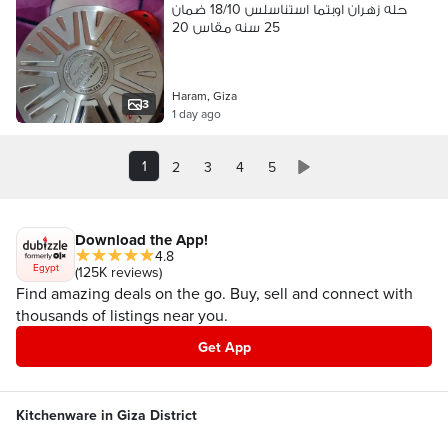
حله زهران اوبتما استناسلس 18/10 ضمان
25 سنه مقاس 20
Haram, Giza
3
1 day ago
1
2
3
4
5
Download the App!
4.8
Egypt
(125K reviews)
Find amazing deals on the go. Buy, sell and connect with
thousands of listings near you.
Get App
Kitchenware in Giza District