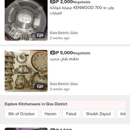
EGP 2,000
Negotiable
عصارة فواكه KENWOOD 700 w وارد
الامارات
Giza District, Giza
5
2 weeks ago
EGP 5,000
Negotiable
طقم شاي جديد
Giza District, Giza
3
2 weeks ago
Explore Kitchenware in Giza District
6th of October
Haram
Faisal
Sheikh Zayed
Imba