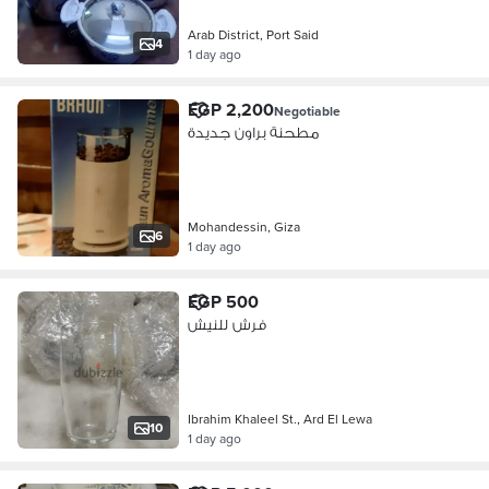
Arab District, Port Said
4
1 day ago
EGP 2,200
Negotiable
مطحنة براون جديدة
Mohandessin, Giza
6
1 day ago
EGP 500
فرش للنيش
Ibrahim Khaleel St., Ard El Lewa
10
1 day ago