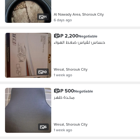
Al Nawady Area, Shorouk City
11
6 days ago
EGP 2,200
Negotiable
حساس لقياس ضغط الهواء
Wesal, Shorouk City
10
1 week ago
EGP 500
Negotiable
مخدة ظهر
Wesal, Shorouk City
6
1 week ago