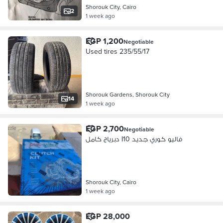
Shorouk City, Cairo
2
1 week ago
EGP 1,200
Negotiable
Used tires 235/55/17
Shorouk Gardens, Shorouk City
14
1 week ago
EGP 2,700
Negotiable
دبرياج كامل I10 فاليو كوري جديد
Shorouk City, Cairo
1 week ago
EGP 28,000