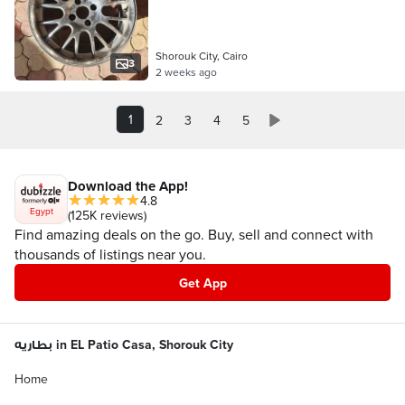
Shorouk City, Cairo
3
2 weeks ago
1
2
3
4
5
Download the App!
4.8
Egypt
(125K reviews)
Find amazing deals on the go. Buy, sell and connect with
thousands of listings near you.
Get App
بطاريه in EL Patio Casa, Shorouk City
Home