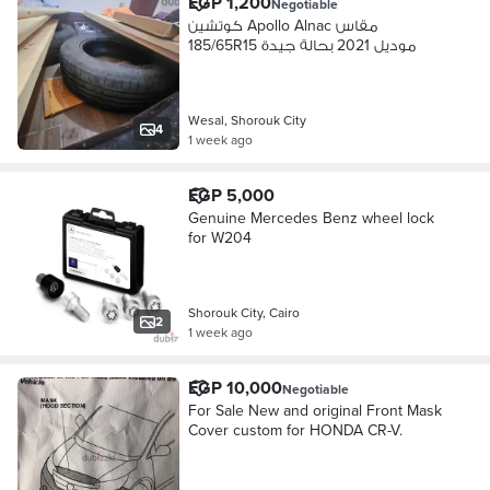
EGP 1,200
Negotiable
كوتشين Apollo Alnac مقاس
185/65R15 موديل 2021 بحالة جيدة
Wesal, Shorouk City
4
1 week ago
EGP 5,000
Genuine Mercedes Benz wheel lock
for W204
Shorouk City, Cairo
2
1 week ago
EGP 10,000
Negotiable
For Sale New and original Front Mask
Cover custom for HONDA CR-V.