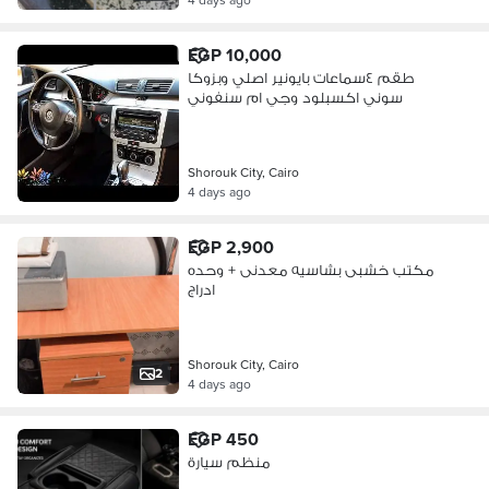
EGP 10,000
طقم ٤سماعات بايونير اصلي وبزوكا
سوني اكسبلود وجي ام سنفوني
Shorouk City, Cairo
4 days ago
EGP 2,900
مكتب خشبى بشاسيه معدنى + وحده
ادراج
Shorouk City, Cairo
2
4 days ago
EGP 450
منظم سيارة