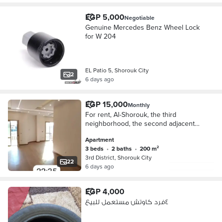
EGP 5,000
Negotiable
Genuine Mercedes Benz Wheel Lock
for W 204
EL Patio 5, Shorouk City
2
6 days ago
EGP 15,000
Monthly
For rent, Al-Shorouk, the third
neighborhood, the second adjacent
for rent. For lovers of luxury only,
Apartment
Ultra Super VIP finishing by a
3 beds
•
2 baths
•
200 m²
company from Dubai, second floor
3rd District, Shorouk City
villa, 3 rooms, 2 bathrooms, 3
22
6 days ago
reception areas, 170 meters open
view. plazas. And undamaged streets
with parquet. Full German apartment
EGP 4,000
from Dubai kitchen. Complete.
٤فرد كاوتش مستعمل للبيع
Installed. Bathrooms and