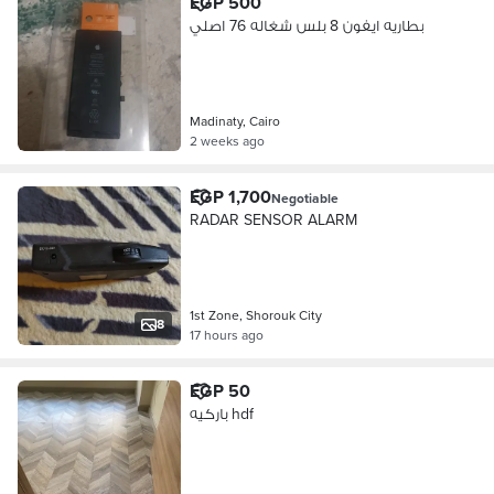
EGP 500
بطاريه ايفون 8 بلس شغاله 76 اصلي
Madinaty, Cairo
2 weeks ago
EGP 1,700
Negotiable
RADAR SENSOR ALARM
1st Zone, Shorouk City
8
17 hours ago
EGP 50
باركيه hdf