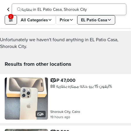
بطاريه in EL Patio Casa, Shorouk City
2
All Categories
Price
EL Patio Casa
Unfortunately we haven't found anything in EL Patio Casa,
Shorouk City.
Results from other locations
EGP 47,000
آيفون 15 برو حاله ممتازه بطاريه 88‎%‎
Shorouk City, Cairo
6
19 hours ago