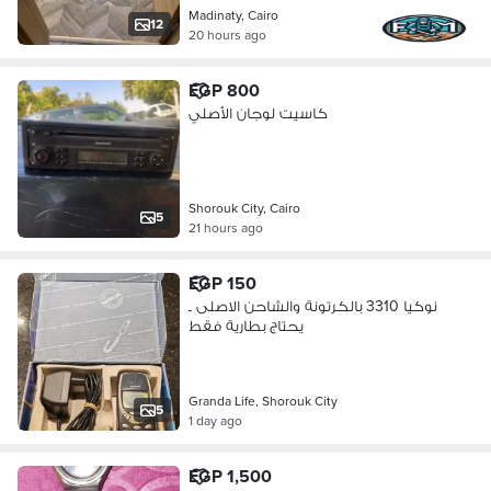
Madinaty, Cairo
12
20 hours ago
EGP 800
كاسيت لوجان الأصلي
Shorouk City, Cairo
5
21 hours ago
EGP 150
نوكيا 3310 بالكرتونة والشاحن الاصلى ـ
يحتاج بطارية فقط
Granda Life, Shorouk City
5
1 day ago
EGP 1,500