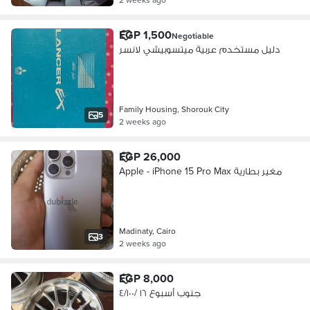
EGP 1,500
Negotiable
دليل مستخدم عربية ميتسوبيشي لانسر
Family Housing, Shorouk City
5
2 weeks ago
EGP 26,000
Apple - iPhone 15 Pro Max مغير بطارية
Madinaty, Cairo
3
2 weeks ago
EGP 8,000
جنوب أسبوع ١٦ /٤/١٠٠