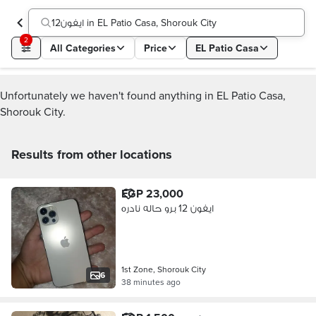
ايفون12 in EL Patio Casa, Shorouk City
2
All Categories
Price
EL Patio Casa
Unfortunately we haven't found anything in EL Patio Casa,
Shorouk City.
Results from other locations
EGP 23,000
ايفون 12 برو حاله نادره
1st Zone, Shorouk City
6
38 minutes ago