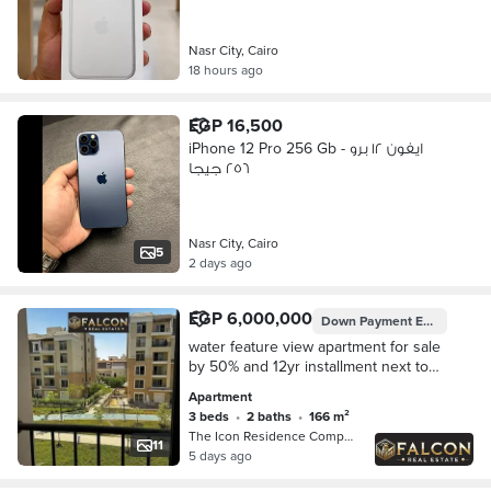
Nasr City, Cairo
18 hours ago
EGP 16,500
iPhone 12 Pro 256 Gb - ايفون ١٢ برو
٢٥٦ جيجا
Nasr City, Cairo
5
2 days ago
EGP 6,000,000
Down Payment
EGP 600,000
water feature view apartment for sale
by 50% and 12yr installment next to
madinaty and patio oro and AUC new
Apartment
cairo and palm hills
3 beds
•
2 baths
•
166 m²
The Icon Residence Compound, 5th Se…
11
5 days ago