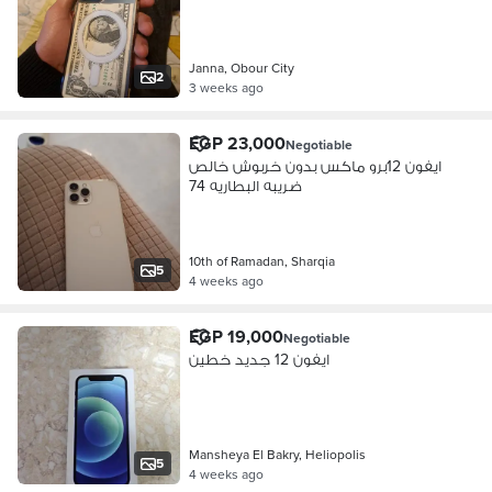
Janna, Obour City
2
3 weeks ago
EGP 23,000
Negotiable
ايفون 12برو ماكس بدون خربوش خالص
ضريبه البطاريه 74
10th of Ramadan, Sharqia
5
4 weeks ago
EGP 19,000
Negotiable
ايفون 12 جديد خطين
Mansheya El Bakry, Heliopolis
5
4 weeks ago