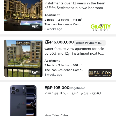
Installments over 12 years in the heart
of Fifth Settlement in a two-bedroom
apartment - Apartment for sale - The
Apartment
Icon
2 beds
•
2 baths
•
115 m²
The Icon Residence Compound, 5th Se…
12
3 weeks ago
EGP 6,000,000
Down Payment
EGP 600,000
water feature view apartment for sale
by 50% and 12yr installment next to
madinaty and patio oro and AUC new
Apartment
cairo and palm hills
3 beds
•
2 baths
•
166 m²
The Icon Residence Compound, 5th Se…
11
3 weeks ago
EGP 105,000
Negotiable
ايفون ١٧ برو ماكس جديد للبيع قسط
New Cairo, Cairo