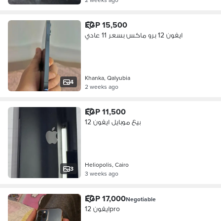
EGP 15,500
ايفون 12 برو ماكس بسعر 11 عادي
Khanka, Qalyubia
4
2 weeks ago
EGP 11,500
بيع موبايل ايفون 12
Heliopolis, Cairo
3
3 weeks ago
EGP 17,000
Negotiable
ايفون 12pro