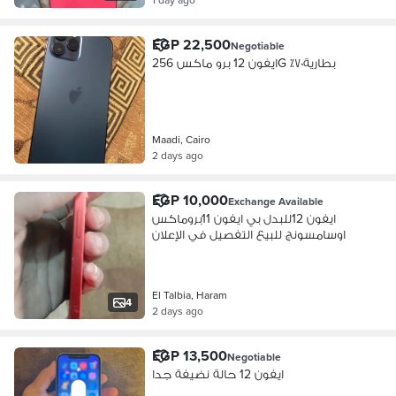
EGP 22,500
Negotiable
ايفون 12 برو ماكس 256G بطارية٧٠٪؜
Maadi, Cairo
2 days ago
EGP 10,000
Exchange Available
ايفون 12للبدل بي ايفون 11بروماكس
اوسامسونج للبيع التفصيل في الإعلان
El Talbia, Haram
4
2 days ago
EGP 13,500
Negotiable
ايفون 12 حالة نضيفة جدا