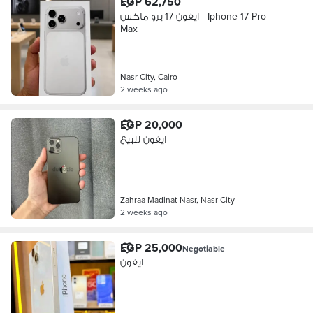
EGP 62,750
ايفون 17 برو ماكس - Iphone 17 Pro
Max
Nasr City, Cairo
2 weeks ago
EGP 20,000
ايفون للبيع
Zahraa Madinat Nasr, Nasr City
2 weeks ago
EGP 25,000
Negotiable
ايفون