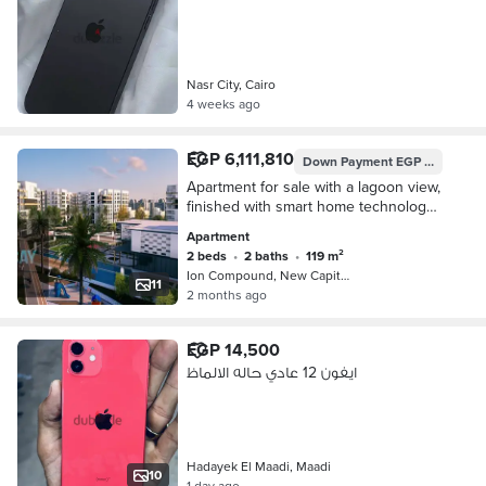
Nasr City, Cairo
4 weeks ago
EGP 6,111,810
Down Payment
EGP 611,181
Apartment for sale with a lagoon view,
finished with smart home technology,
available in installments over 12 years
Apartment
with a 10% discount
2 beds
•
2 baths
•
119 m²
Ion Compound, New Capital City
11
2 months ago
EGP 14,500
ايفون 12 عادي حاله الالماظ
Hadayek El Maadi, Maadi
10
1 day ago