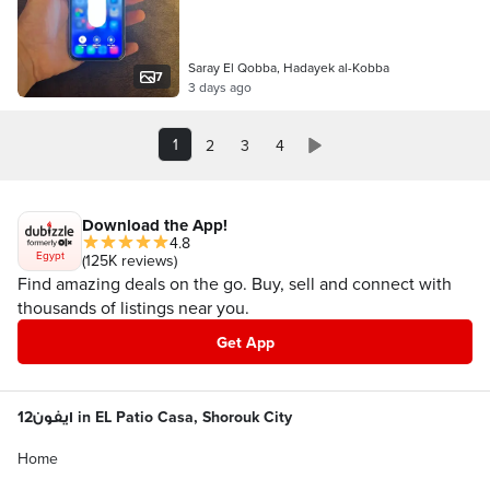
Saray El Qobba, Hadayek al-Kobba
7
3 days ago
1
2
3
4
Download the App!
4.8
Egypt
(125K reviews)
Find amazing deals on the go. Buy, sell and connect with
thousands of listings near you.
Get App
ايفون12 in EL Patio Casa, Shorouk City
Home