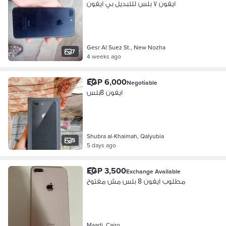
ايفون ٧ بلس للتبديل بي ايفون
Gesr Al Suez St., New Nozha
7
4 weeks ago
EGP 6,000
Negotiable
ايفون 8بلس
Shubra al-Khaimah, Qalyubia
5
5 days ago
EGP 3,500
Exchange Available
مطلوب ايفون 8 بلس مش مفتوح
Maadi, Cairo