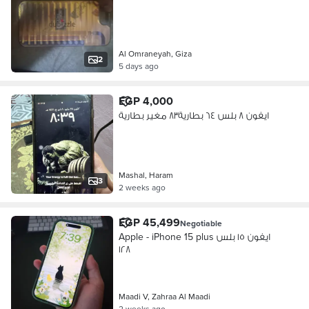
Al Omraneyah, Giza
2
5 days ago
EGP 4,000
ايفون ٨ بلس ٦٤ بطارية٨٣ مغير بطارية
Mashal, Haram
3
2 weeks ago
EGP 45,499
Negotiable
Apple - iPhone 15 plus ايفون ١٥ بلس
١٢٨
Maadi V, Zahraa Al Maadi
2 weeks ago