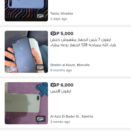
Tanta, Gharbia
3
2 days ago
EGP 5,000
ايفون 7 بلس الجهاز مفهوش ختش
مشاء الله مساحه 128 الجهاز روعه مشاء
الله
Shebin al-Koum, Monufia
2
9 months ago
EGP 6,000
ايفون 8بلس
Al Aziz El Badei St., Salehia
2
2 weeks ago