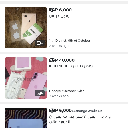
EGP 6,000
ايفون ٨ بلس
11th District, 6th of October
6
2 weeks ago
EGP 40,000
IPHONE 16+ ايفون ١٦ بلس
Hadayek October, Giza
4
3 weeks ago
EGP 6,000
Exchange Available
آبل - آيفون 8 بلس بدل ب ايفون ن x او
اندرويد عالي