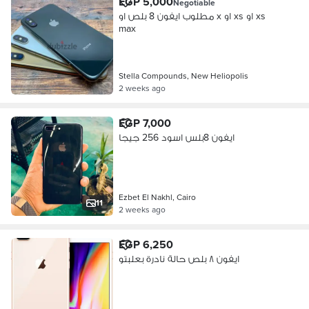
EGP 5,000
Negotiable
مطلوب ايفون 8 بلص او x او xs او xs
max
Stella Compounds, New Heliopolis
2 weeks ago
EGP 7,000
ايفون 8بلس اسود 256 جيجا
Ezbet El Nakhl, Cairo
11
2 weeks ago
EGP 6,250
ايفون ٨ بلص حالة نادرة بعلبتو