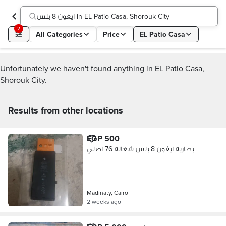
ايفون 8 بلس in EL Patio Casa, Shorouk City
2
All Categories
Price
EL Patio Casa
Unfortunately we haven't found anything in EL Patio Casa,
Shorouk City.
Results from other locations
EGP 500
بطاريه ايفون 8 بلس شغاله 76 اصلي
Madinaty, Cairo
2 weeks ago