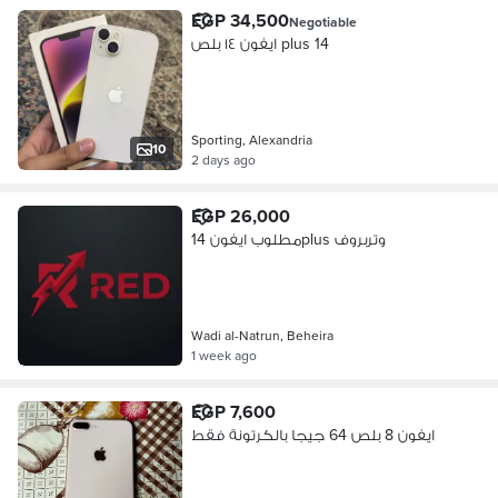
EGP 34,500
Negotiable
ايفون ١٤ بلص plus 14
Sporting, Alexandria
10
2 days ago
EGP 26,000
مطلوب ايفون 14plus وتربروف
Wadi al-Natrun, Beheira
1 week ago
EGP 7,600
ايفون 8 بلص 64 جيجا بالكرتونة فقط