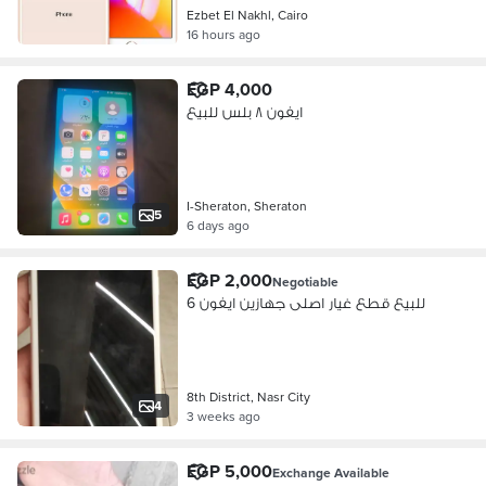
Ezbet El Nakhl, Cairo
16 hours ago
EGP 4,000
ايفون ٨ بلس للبيع
I-Sheraton, Sheraton
5
6 days ago
EGP 2,000
Negotiable
للبيع قطع غيار اصلى جهازين ايفون 6
8th District, Nasr City
4
3 weeks ago
EGP 5,000
Exchange Available