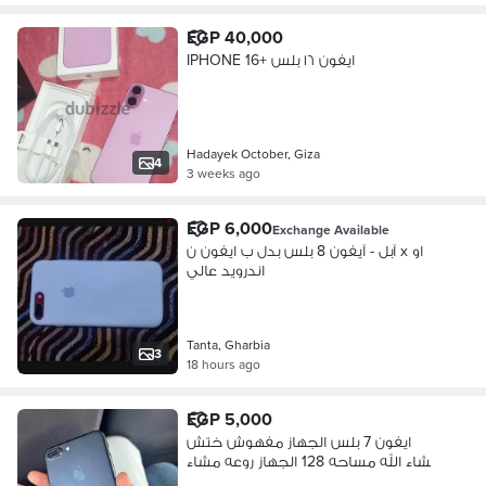
EGP 40,000
IPHONE 16+ ايفون ١٦ بلس
Hadayek October, Giza
4
3 weeks ago
EGP 6,000
Exchange Available
آبل - آيفون 8 بلس بدل ب ايفون ن x او
اندرويد عالي
Tanta, Gharbia
3
18 hours ago
EGP 5,000
ايفون 7 بلس الجهاز مفهوش ختش
مشاء الله مساحه 128 الجهاز روعه مشاء
الله