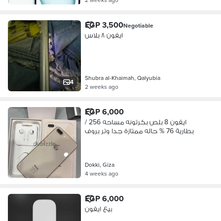
EGP 3,500
Negotiable
ايفون ٨ بلاس
Shubra al-Khaimah, Qalyubia
4
2 weeks ago
EGP 6,000
ايفون 8 بلص بكرتونه مساحه 256 /
بطارية 76 % حاله ممتازة جدا وتر بروف
Dokki, Giza
4 weeks ago
EGP 6,000
بيع ايفون