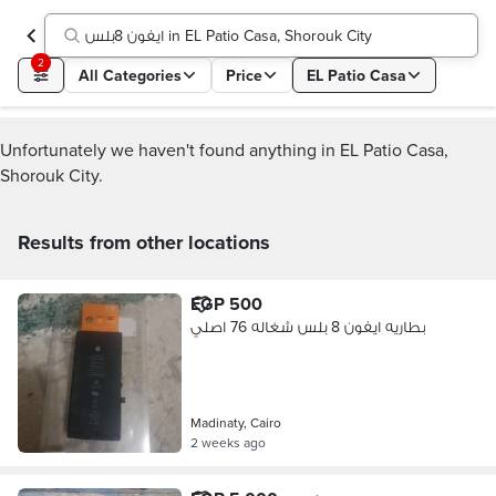
ايفون 8بلس in EL Patio Casa, Shorouk City
2
All Categories
Price
EL Patio Casa
Unfortunately we haven't found anything in EL Patio Casa,
Shorouk City.
Results from other locations
EGP 500
بطاريه ايفون 8 بلس شغاله 76 اصلي
Madinaty, Cairo
2 weeks ago