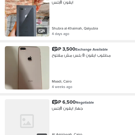
ايفون 8بلس
Shubra al-Khaimah, Qalyubia
5
4 days ago
EGP 3,500
Exchange Available
مطلوب ايفون 8 بلس مش مفتوح
Maadi, Cairo
4 weeks ago
EGP 6,500
Negotiable
جهاز ايفون 8بلس
Al Amiriyyah, Cairo