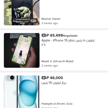
Mashal, Haram
3
2 weeks ago
EGP 45,499
Negotiable
Apple - iPhone 15 plus ايفون ١٥ بلس
١٢٨
Maadi V, Zahraa Al Maadi
2 weeks ago
EGP 46,000
بيع ايفون 15 بلس
Hadayek al-Ahram, Giza
2 weeks ago