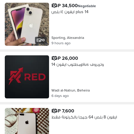
EGP 34,500
Negotiable
ايفون ١٤ بلص plus 14
Sporting, Alexandria
10
9 hours ago
EGP 26,000
مطلوب ايفون 14plus وتربروف
Wadi al-Natrun, Beheira
6 days ago
EGP 7,600
ايفون 8 بلص 64 جيجا بالكرتونة فقط