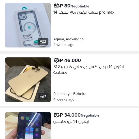
EGP 80
Negotiable
جراب ايفون ماج سيف 14 pro max
Agami, Alexandria
2
4 weeks ago
EGP 46,000
ايفون 14 برو ماكس ومعفي ضريبه 512
مساحه
Rahmaniya, Beheira
7
4 weeks ago
EGP 34,000
Negotiable
ايفون 14 برو ماكس