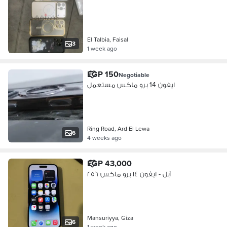
El Talbia, Faisal
3
1 week ago
EGP 150
Negotiable
ايفون 14 برو ماكس مستعمل
Ring Road, Ard El Lewa
6
4 weeks ago
EGP 43,000
آبل - ايفون ١٤ برو ماكس ٢٥٦
Mansuriyya, Giza
6
1 week ago