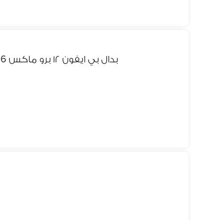
سامسونج ايه 36سامسونج a36 بدال بي ايفون ١٢ برو ماكس