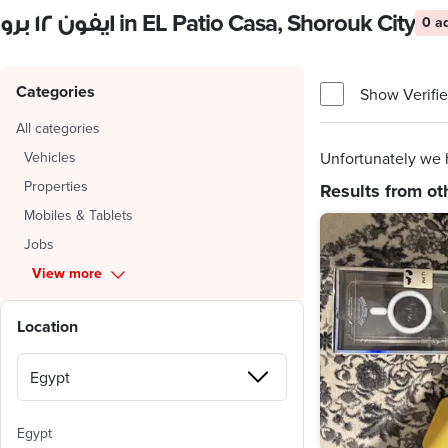
ايفون ١٢ برو in EL Patio Casa, Shorouk City
0 a
Categories
Show Verifie
All categories
Vehicles
Unfortunately we h
Properties
Results from ot
Mobiles & Tablets
Jobs
View more
Location
Egypt