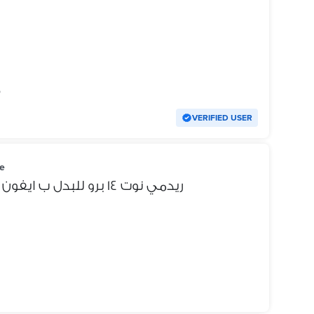
o
VERIFIED USER
e
ريدمي نوت ١٤ برو للبدل ب ايفون ١٢ أو ١١ برو ماكس حاله كويسه