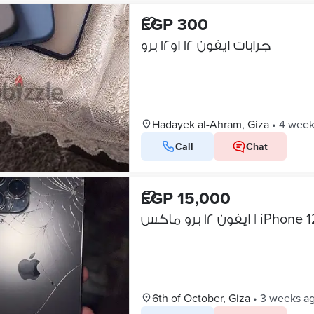
EGP 300
جرابات ايفون ١٢ او١٢ برو
Hadayek al-Ahram, Giza
•
4 week
Call
Chat
EGP 15,000
ايفون ١٢ برو ماكس |
6th of October, Giza
•
3 weeks a