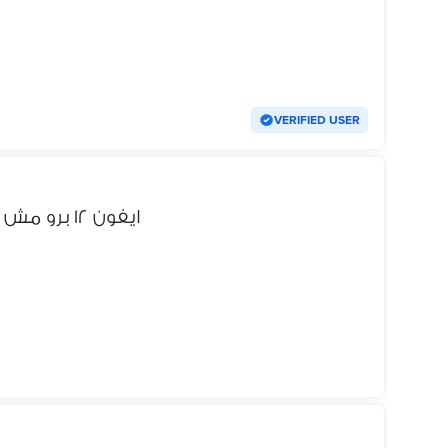
VERIFIED USER
ايفون ١٢ برو مش عليه ضريبه مفيهوش خربوش