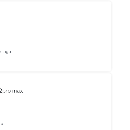
s ago
 iPhone 12pro max
go