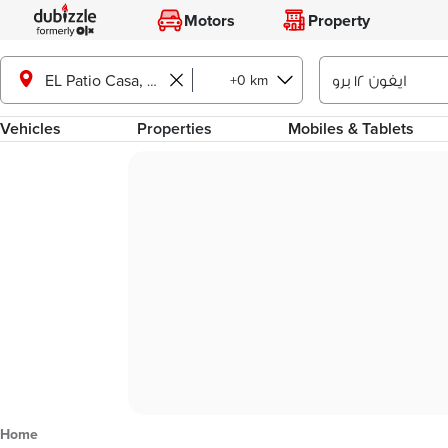
Motors
Property
+0 km
EL Patio Casa, Shorouk City
Vehicles
Properties
Mobiles & Tablets
Home