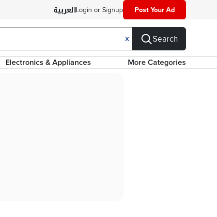
Login or Signup
Post Your Ad
Search
X
Electronics & Appliances
More Categories