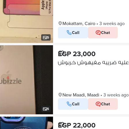
Mokattam, Cairo
•
3 weeks ago
Call
Chat
5
EGP 23,000
New Maadi, Maadi
•
3 weeks ago
Call
Chat
5
EGP 22,000