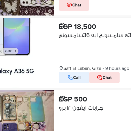
Chat
EGP 18,500
Saft El Laban, Giza
•
9 hours ago
Call
Chat
EGP 500
جرابات ايفون ١٢ برو