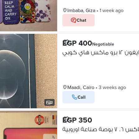
Imbaba, Giza
•
1 week ago
Chat
EGP 400
Negotiable
رو ماكس هاي كوبي
Maadi, Cairo
•
3 weeks ago
Call
2
EGP 350