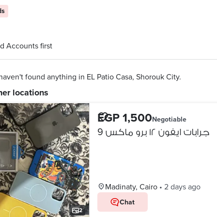
ds
d Accounts first
aven't found anything in EL Patio Casa, Shorouk City.
her locations
EGP 1,500
Negotiable
9 جرابات ايفون ١٢ برو ماكس
Madinaty, Cairo
•
2 days ago
Chat
2