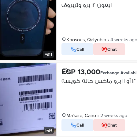
ايفون ١٢ برو وتربروف
Khosous, Qalyubia
•
4 weeks ag
Call
Chat
11
EGP 13,000
Exchange Availabl
Ma'sara, Cairo
•
2 weeks ago
Call
Chat
4