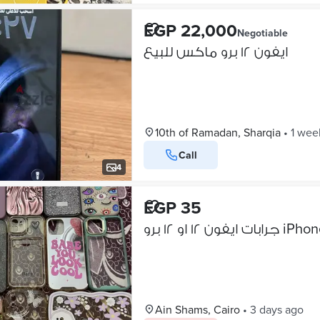
EGP 22,000
Negotiable
ايفون ١٢ برو ماكس للبيع
10th of Ramadan, Sharqia
•
1 wee
Call
4
EGP 35
 او ١٢ برو
Ain Shams, Cairo
•
3 days ago