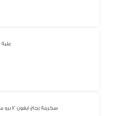
علبة ايفون ١٢ ب
سكرينة زجاج ايفون ١٢ برو ماكس ٦. ٧ بوصة صناعة اوروبية