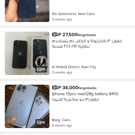
5th Settlement, New Cairo
3 weeks ago
EGP 27,500
Negotiable
ايفون ١٣ بالكرتونة و الكابل لم يستخدم
بطارية ٩٣٪؜ ٣٤٧ شحنة
Al Sefarat District, Nasr City
15
3 weeks ago
EGP 34,000
Negotiable
ايفون١٣ برو ماكس١٢٨جيجا
Marg, Cairo
16
4 weeks ago