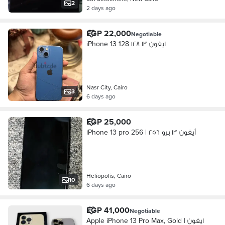
2
2 days ago
EGP 22,000
Negotiable
iPhone 13 128 ايفون ١٣ ١٢٨
Nasr City, Cairo
3
6 days ago
EGP 25,000
iPhone 13 pro 256 | أيفون ١٣ برو ٢٥٦
Heliopolis, Cairo
10
6 days ago
EGP 41,000
Negotiable
Apple iPhone 13 Pro Max, Gold | ايفون