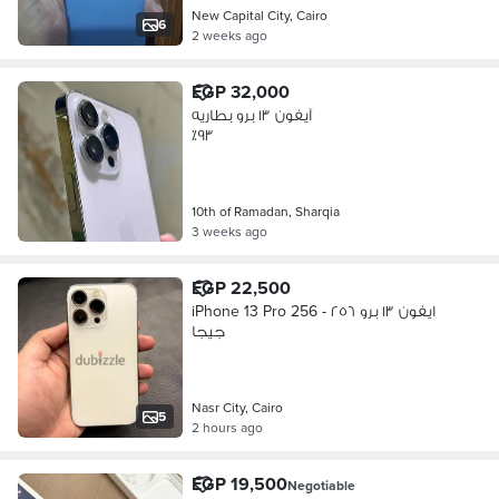
New Capital City, Cairo
6
2 weeks ago
EGP 32,000
آيفون ١٣ برو بطاريه
٩٣٪؜
10th of Ramadan, Sharqia
3 weeks ago
EGP 22,500
iPhone 13 Pro 256 - ايفون ١٣ برو ٢٥٦
جيجا
Nasr City, Cairo
5
2 hours ago
EGP 19,500
Negotiable