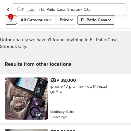
آيفون ١٣ in EL Patio Casa, Shorouk City
2
All Categories
Price
EL Patio Casa
Unfortunately we haven't found anything in EL Patio Casa,
Shorouk City.
Results from other locations
EGP 38,000
iphone 13 pro max - ايفون ١٣ برو
ماكس
Madinaty, Cairo
13
5 days ago