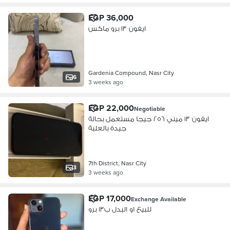
EGP 36,000
ايفون ١٣ برو ماكس
Gardenia Compound, Nasr City
6
3 weeks ago
EGP 22,000
Negotiable
ايفون ١٣ ميني ٢٥٦ جيجا مستعمل بحالة
جيدة بالعلبة
7th District, Nasr City
3
3 weeks ago
EGP 17,000
Exchange Available
للبيع او البدل ب١٣ برو