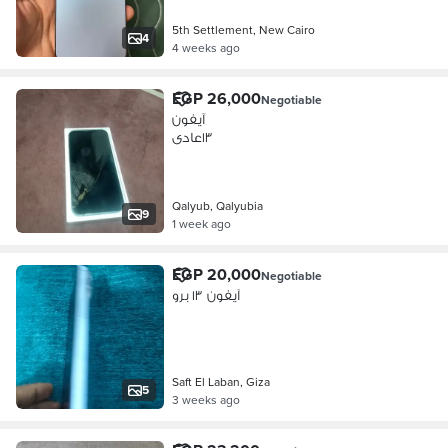
5th Settlement, New Cairo
4
4 weeks ago
EGP 26,000
Negotiable
آيفون
١٣عادى
Qalyub, Qalyubia
9
1 week ago
EGP 20,000
Negotiable
آيفون ١٣ برو
Saft El Laban, Giza
5
3 weeks ago