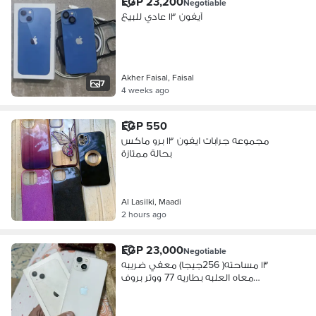
EGP 23,200
Negotiable
آيفون ١٣ عادي للبيع
Akher Faisal, Faisal
7
4 weeks ago
EGP 550
مجموعه جرابات ايفون ١٣ برو ماكس
بحالة ممتازة
Al Lasilki, Maadi
2 hours ago
EGP 23,000
Negotiable
١٣ مساحته( 256جيجا) معفي ضريبه
معاه العلبه بطاريه 77 ووتر بروف
متفتحش