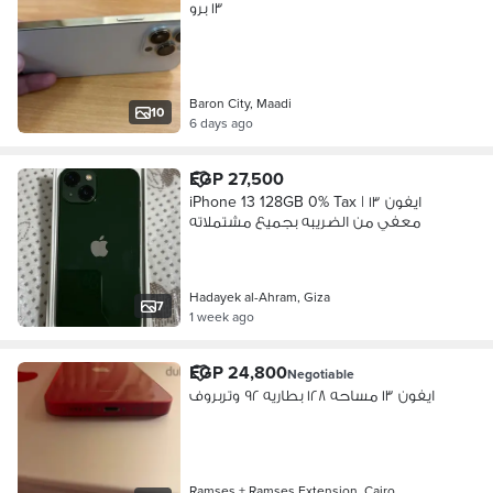
١٣ برو
Baron City, Maadi
10
6 days ago
EGP 27,500
iPhone 13 128GB 0% Tax | ايفون ١٣
معفي من الضريبه بجميع مشتملاته
Hadayek al-Ahram, Giza
7
1 week ago
EGP 24,800
Negotiable
ايفون ١٣ مساحه ١٢٨ بطاريه ٩٢ وتربروف
Ramses + Ramses Extension, Cairo