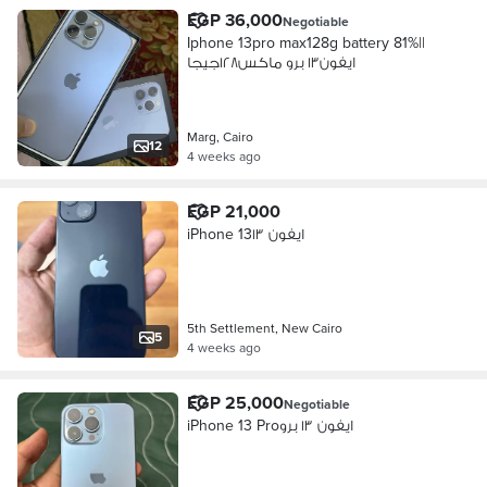
EGP 36,000
Negotiable
ايفون١٣ برو ماكس١٢٨جيجا
Marg, Cairo
12
4 weeks ago
EGP 21,000
iPhone 13ايفون ١٣
5th Settlement, New Cairo
5
4 weeks ago
EGP 25,000
Negotiable
iPhone 13 Proايفون ١٣ برو