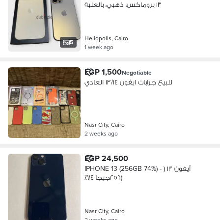
١٣ بروماكس، ذهبي، بالعلبة
Heliopolis, Cairo
5
1 week ago
EGP 1,500
Negotiable
للبيع جرابات ايفون ١٣/١٤ العادي
Nasr City, Cairo
2 weeks ago
EGP 24,500
IPHONE 13 (256GB 74%) - أيفون ١٣ (
٢٥٦جيجا ٧٤٪؜)
Nasr City, Cairo
2 weeks ago