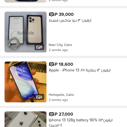
EGP 39,000
ايفون ١٣ برو ماكس قسط
Nasr City, Cairo
5
2 weeks ago
EGP 18,600
Apple - iPhone 13 ايفون ١٣ بطارية ٨٩
Heliopolis, Cairo
2
2 weeks ago
EGP 27,000
Iphone 13 128g battery 90% ||ايفون١٣
١٢٨جيجا