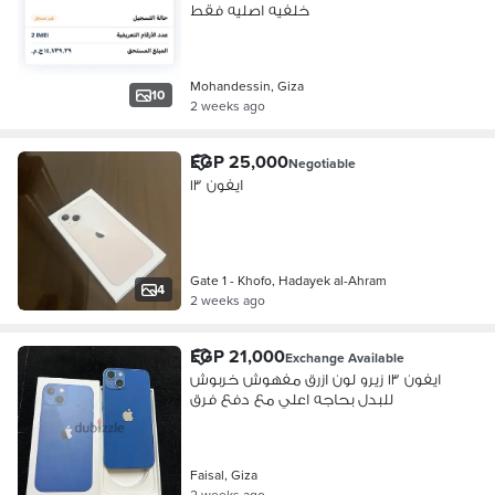
خلفيه اصليه فقط
Mohandessin, Giza
10
2 weeks ago
EGP 25,000
Negotiable
ايفون ١٣
Gate 1 - Khofo, Hadayek al-Ahram
4
2 weeks ago
EGP 21,000
Exchange Available
ايفون ١٣ زيرو لون ازرق مفهوش خربوش
للبدل بحاجه اعلي مع دفع فرق
Faisal, Giza
2 weeks ago