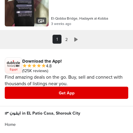
El-Qobba Bridge, Hadayek al-Kobba
3
3 weeks ago
1
2
Download the App!
4.8
Egypt
(125K reviews)
Find amazing deals on the go. Buy, sell and connect with
thousands of listings near you.
Get App
آيفون ١٣ in EL Patio Casa, Shorouk City
Home