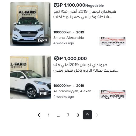
EGP 1,100,000
Negotiable
هيونداي توسان 2019 أعلى فئة تربو
شنطة وكراسي كهربا وبخاخات
استلام فوري
100000 km
•
2019
Smoha, Alexandria
20
4 weeks ago
EGP 1,000,000
هيونداي توسان 2019أعلي فئه
فبريكا بحاله الزيرو باقل سعر وعلي
اطول فترة
100000 km
•
2019
Al Ibrahimiyyah, Alexandria
8
4 weeks ago
9
...
1
7
8