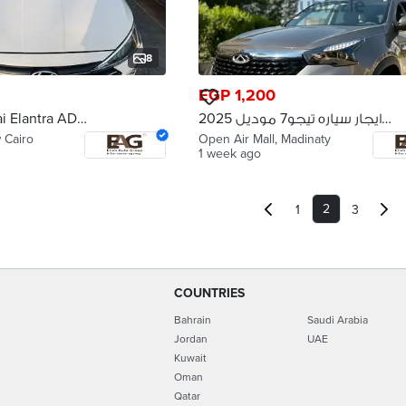
8
EGP 1,200
i Elantra AD
ايجار سياره تيجو7 موديل 2025
ايجار هيونداي
Rent a Tiggo 7, 2025 model
 Cairo
Open Air Mall, Madinaty
1 week ago
2
1
3
COUNTRIES
Bahrain
Saudi Arabia
Jordan
UAE
Kuwait
Oman
Qatar