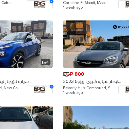
سي
2022 For rent a Chery Arrizo 5
 Cairo
Corniche El Maadi, Maadi
model
1 week ago
6
EGP 800
ايجار سياره شيري اريزو5 2023
r rent
بدون سائق
Lotus Compound, New Cairo
Beverly Hills Compound, Sheikh Zaye…
1 week ago