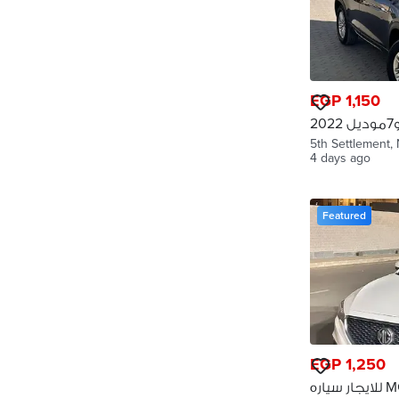
EGP 1,150
ايجار سياره تيجو7موديل 2022
SUV
5th Settlement,
4 days ago
Featured
EGP 1,250
للايجار سياره MG zs 2026 ايجار