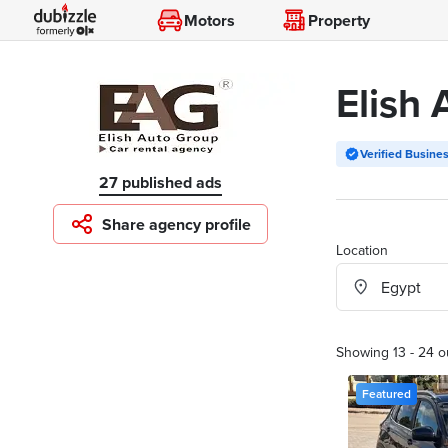
Motors
Property
Elish
Verified Busine
27 published ads
Share agency profile
Location
Showing 13 - 24 o
Featured