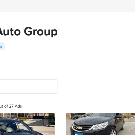
 Auto Group
ss
ut of 27 Ads