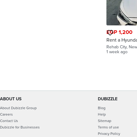
EGP 1,200
Rent a Hyunda
2025  النترا
Rehab City, New
1 week ago
ABOUT US
DUBIZZLE
About Dubizzle Group
Blog
Careers
Help
Contact Us
Sitemap
Dubizzle for Businesses
Terms of use
Privacy Policy