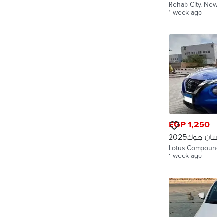
اره بدون سائق
Rehab City, New
1 week ago
EGP 1,250
سياره للإيجار نيسان جوك2025
Nissan Juke fo
1 week ago