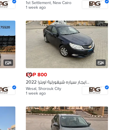
( بدون سائق )
1st Settlement, New Cairo
1 week ago
5
6
EGP 800
ايجار سياره شيفورلية اوبترا 2022
Rent a Chevrolet Optra 2022
Wesal, Shorouk City
1 week ago