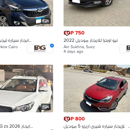
5
EGP 750
نيو اوبترا للايجار موديل 2022
 New Cairo
Ain Sukhna, Suez
4 days ago
4
EGP 800
للإيجار سياره شيري اريزو 5 موديل