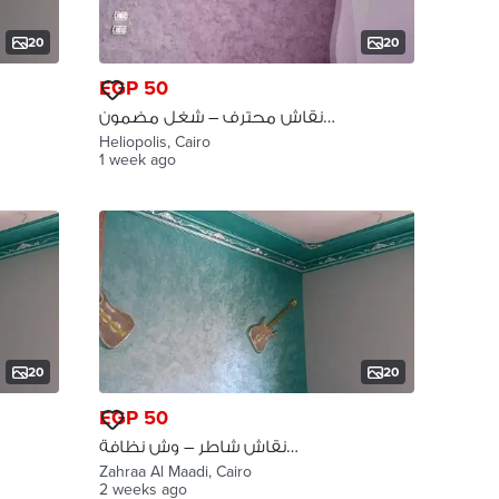
20
20
EGP 50
نقاش محترف – شغل مضمون
100% مصر الجديده
Heliopolis, Cairo
1 week ago
20
20
EGP 50
نقاش شاطر – وش نظافة
وتشطيب فاخر زهراء المعادي
Zahraa Al Maadi, Cairo
2 weeks ago