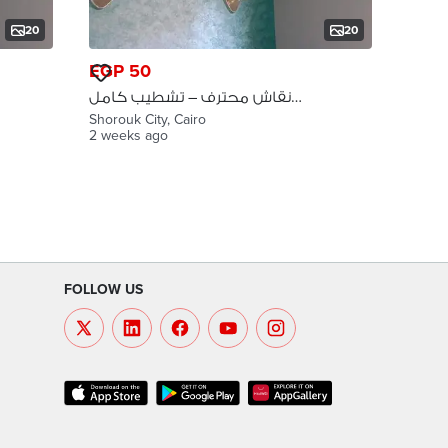
20
20
EGP 50
نقاش محترف – تشطيب كامل
بألوان شيك الشروق
Shorouk City, Cairo
2 weeks ago
FOLLOW US