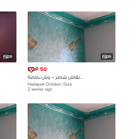
20
20
EGP 50
نقاش شاطر – وش نظافة
وتشطيب فاخر حدائق اكتوبر
Hadayek October, Giza
2 weeks ago