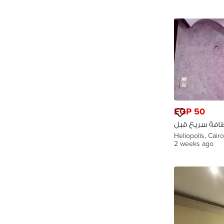
EGP 50
افة سريع قبل
اشر من رمضان
Heliopolis, Cairo
2 weeks ago