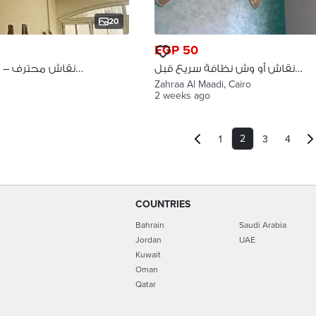
20
EGP 50
نقاش أو وش نظافة سريع قبل
نقاش محترف – 
السكن زهراء المعادي
Zahraa Al Maadi, Cairo
2 weeks ago
2
1
3
4
COUNTRIES
Bahrain
Saudi Arabia
Jordan
UAE
Kuwait
Oman
Qatar