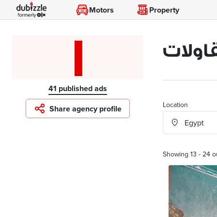
Motors
Property
ا
قاولات
41 published ads
Location
Share agency profile
Showing 13 - 24 o