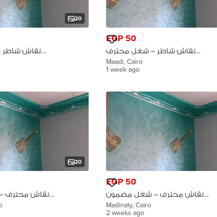
20
EGP 50
نقاش شاطر – شغل محترف
نقاش شاطر 
وسعر مريح المعادي
وسعر م
Maadi, Cairo
1 week ago
20
EGP 50
نقاش محترف – شغل مضمون
نقاش محترف –
100% مدينتي
100% حدائق الاهرام
o
Madinaty, Cairo
2 weeks ago