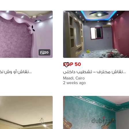
20
EGP 50
نقاش محترف – تشطيب داخلي
نقاش أو وش نظ
كامل المعادي
السكن الع
Maadi, Cairo
2 weeks ago