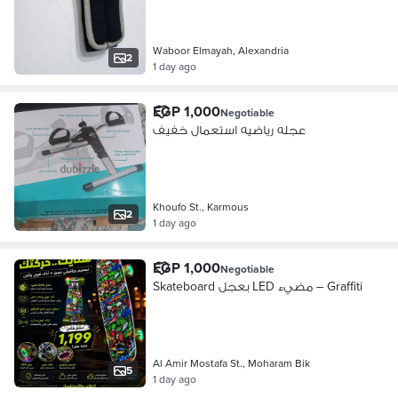
Waboor Elmayah, Alexandria
2
1 day ago
EGP 1,000
Negotiable
عجله رياضيه استعمال خفيف
Khoufo St., Karmous
2
1 day ago
EGP 1,000
Negotiable
Skateboard بعجل LED مضيء – Graffiti
Al Amir Mostafa St., Moharam Bik
5
1 day ago