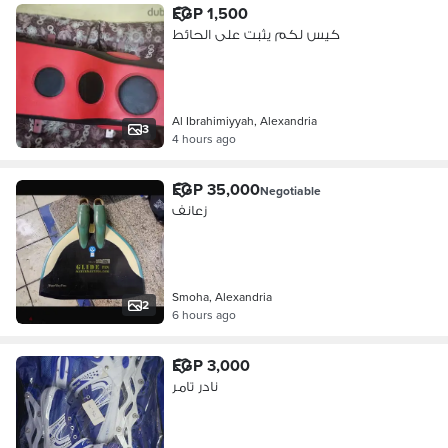
EGP 1,500
كيس لكم يثبت على الحائط
Al Ibrahimiyyah, Alexandria
3
4 hours ago
EGP 35,000
Negotiable
زعانف
Smoha, Alexandria
2
6 hours ago
EGP 3,000
نادر تامر