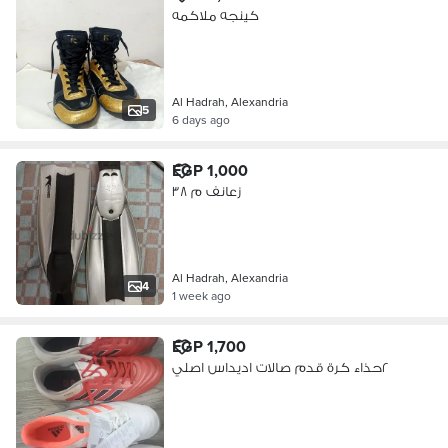
كينجه ملاكمه
Al Hadrah, Alexandria
5
6 days ago
EGP 1,000
زعانف م ٣٨
Al Hadrah, Alexandria
4
1 week ago
EGP 1,700
٢حذاء كرة قدم صالات اديداس اصلي