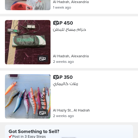
Al Hadrah, Alexandria
1 week ago
EGP 450
حزام مساج للبطن
Al Hadrah, Alexandria
2
2 weeks ago
EGP 350
ربلات كاليماري
Al Hazly St., Al Hadrah
3
2 weeks ago
Got Something to Sell?
Post in 3 Easy Steps