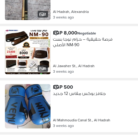
Al Hadrah, Alexandria
2
3 weeks ago
EGP 8,000
Negotiable
فرصة حقيقية – حزام نوجا بست
الأصلي NM-90
Al Jawaher St., Al Hadrah
6
3 weeks ago
EGP 500
جلافز بوكس مقاس 12 جديد
Al Mahmoudia Canal St., Al Hadrah
3 weeks ago