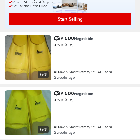
Reach Millions of Buyers
Sell at the Best Price
Start Selling
EGP 500
Negotiable
زعانف بطه
Al Nakib Sherif Ramzy St., Al Hadra…
3
2 weeks ago
EGP 500
Negotiable
زعانف بطه
Al Nakib Sherif Ramzy St., Al Hadra…
3
2 weeks ago