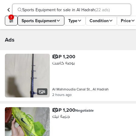
Sports Equipment for sale in Al Hadrah
(
22 ads
)
3
Sports Equipment
Type
Condition
Price
Ads
EGP 1,200
بوصه كاست
Al Mahmoudia Canal St., Al Hadrah
5
2 hours ago
EGP 1,200
Negotiable
جزمة نيك