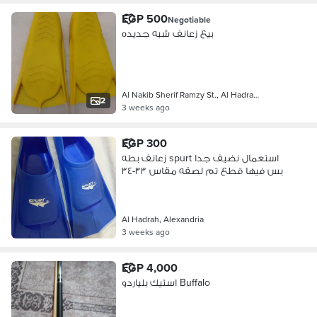
EGP 500
Negotiable
بيع زعانف شبه جديده
Al Nakib Sherif Ramzy St., Al Hadra…
2
3 weeks ago
EGP 300
زعانف بطه spurt استعمال نضيف جدا
بس فيها قطع تم لصقه مقاس ٣٣-٣٤
Al Hadrah, Alexandria
3 weeks ago
EGP 4,000
استيك بلياردو Buffalo