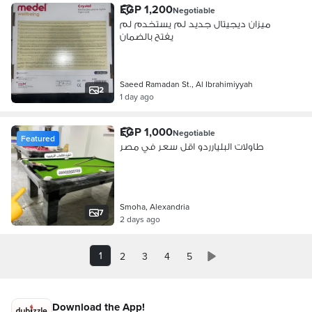
EGP 1,200
Negotiable
ميزان ديجيتال جديد لم يستخدم لم
يفتح بالضمان
Saeed Ramadan St., Al Ibrahimiyyah
2
1 day ago
EGP 1,000
Negotiable
Featured
طاولات البليارردو اقل سعر في مصر
Smoha, Alexandria
7
2 days ago
1
2
3
4
5
Download the App!