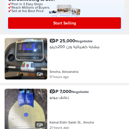
Post in 3 Easy Steps
Reach Millions of Buyers
Sell at the Best Price
Start Selling
EGP 25,000
Negotiable
مشايه كهربائيه وزن 200كيلو
Smoha, Alexandria
5
17 hours ago
EGP 7,000
Negotiable
زعانف مونو
Kamal Eldin Salah St., Smoha
5
21 hours ago