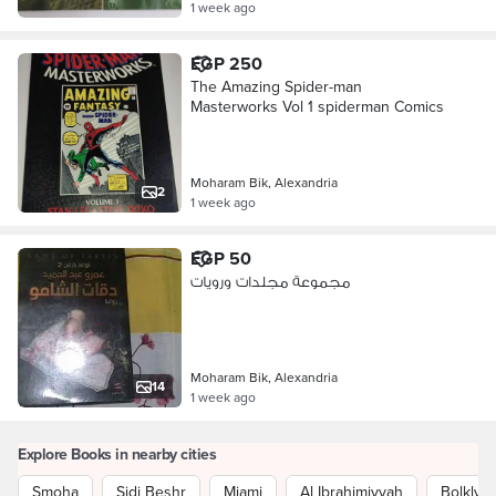
1 week ago
EGP 250
The Amazing Spider-man
Masterworks Vol 1 spiderman Comics
Moharam Bik, Alexandria
2
1 week ago
EGP 50
مجموعة مجلدات ورويات
Moharam Bik, Alexandria
14
1 week ago
Explore Books in nearby cities
Smoha
Sidi Beshr
Miami
Al Ibrahimiyyah
Bolkly