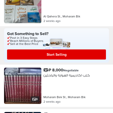
Al Qahera St., Moharam Bik
2 weeks ago
Got Something to Sell?
Post in 3 Easy Steps
Reach Millions of Buyers
Sell at the Best Price
Start Selling
EGP 8,000
Negotiable
كتب اكاديميه الهوايه والباحثين
Moharam Bek St., Moharam Bik
3
2 weeks ago