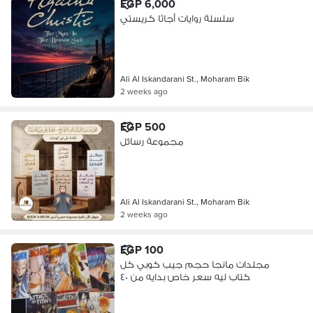
EGP 6,000
سلسلة روايات أجاثا كريستي
Ali Al Iskandarani St., Moharam Bik
2 weeks ago
EGP 500
مجموعة رسائل
Ali Al Iskandarani St., Moharam Bik
2 weeks ago
EGP 100
مجلدات مانجا حجم جيب كوبي كل
كتاب ليه سعر خاص بدايه من ٤٠