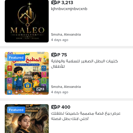
EGP 3,213
kjhnbvcxmjnbvcxnb
Smoha, Alexandria
4 days ago
EGP 75
Featured
كتيبات البطل الصغير للسلامة والوقاية
للأطفال
Smoha, Alexandria
13
4 days ago
EGP 400
Featured
عرض بيع قصة مصممة خصيصًا لطفلك
خلي ابنك بطل قصته!