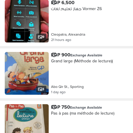
EGP 6,500
جهاز تعليم لغات Vormer Z6
Cleopatra, Alexandria
9
21 hours ago
EGP 900
Exchange Available
Grand large (Méthode de lecture)(
Abo Qir St., Sporting
3
1 day ago
EGP 750
Exchange Available
Pas à pas (ma méthode de lecture)