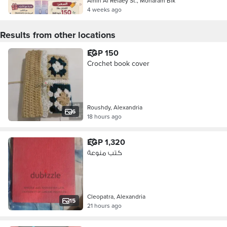
Amin Al Refaey St., Moharam Bik
4 weeks ago
Results from other locations
EGP 150
Crochet book cover
Roushdy, Alexandria
6
18 hours ago
EGP 1,320
كتب منوعة
Cleopatra, Alexandria
15
21 hours ago