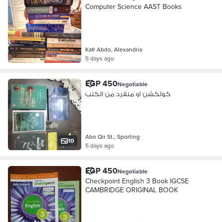
Computer Science AAST Books
Kafr Abdo, Alexandria
5 days ago
EGP 450
Negotiable
كولكشن او منفرد من الكتب
Abo Qir St., Sporting
10
5 days ago
EGP 450
Negotiable
Checkpoint English 3 Book IGCSE
CAMBRIDGE ORIGINAL BOOK