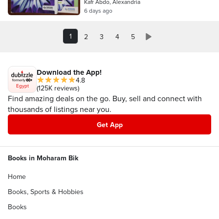
Kafr Abdo, Alexandria
6 days ago
1
2
3
4
5
Download the App!
4.8
Egypt
(125K reviews)
Find amazing deals on the go. Buy, sell and connect with
thousands of listings near you.
Get App
Books in Moharam Bik
Home
Books, Sports & Hobbies
Books