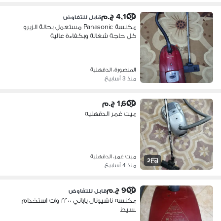
4,100 ج.م
قابل للتفاوض
مكنسة Panasonic مستعمل بحالة الزيرو
كل حاجة شغالة وبكفاءة عالية
المنصورة، الدقهلية
منذ 3 أسابيع
1,600 ج.م
ميت غمر الدقهليه
ميت غمر، الدقهلية
2
منذ 4 أسابيع
900 ج.م
قابل للتفاوض
مكنسه ناشيونال ياباني ٢٢٠٠ وات استخدام
بسيط