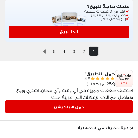
عندك حاجة للبيع؟
انشر في 3 خطوات بسيطة
وصل لملايين المشترين
بيع بأفضل سعر
ابدأ البيع
1
5
4
3
2
حمّل التطبيق!
4.8
مصر
(125K مراجعات)
اكتشف صفقات مميزة في أي وقت وأي مكان. اشتري وبيع
وتواصل مع آلاف الإعلانات اللي قريبة منك.
حمّل الابلكيشن
اجهزة تنظيف في الدقهلية