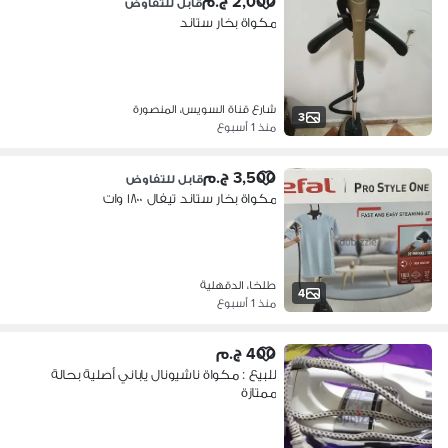
2,000 ج.م
قابل للتفاوض
مكواة بخار ستاند
شارع قناة السويس، المنصورة
3
منذ 1 أسبوع
3,500 ج.م
قابل للتفاوض
مكواة بخار ستاند تيفال ١٨٠٠ وات
طلخا، الدقهلية
4
منذ 1 أسبوع
400 ج.م
للبيع : مكواة ناشيونال ياباني أصلية بحالة
ممتازة