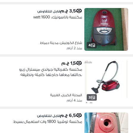
3,500 ج.م
قابل للتفاوض
مكنسه باناسونيك، 1600 watt
شارع الكورنيش، مدينة دمياط
4
منذ 2 أيام
1,500 ج.م
مكنسه كهربائيه جولدي ميسترال زيرو
بحالتها معاها حاجتها كامله ونظيفه
المحلة الكبرى، الغربية
3
منذ 4 أيام
6,500 ج.م
قابل للتفاوض
مكنسة توشيبا 1800 وات استعمال بسيط