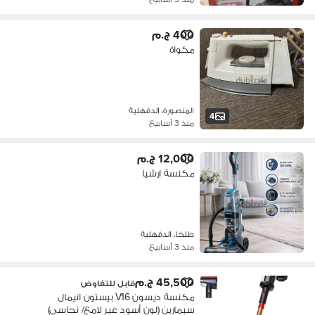
400 ج.م
مكواة
المنصورة، الدقهلية
4
منذ 3 أسابيع
12,000 ج.م
مكنسة ارشيا
طلخا، الدقهلية
منذ 3 أسابيع
45,500 ج.م
قابل للتفاوض
مكنسة ديسون V16 بيستون انيمال
سبمارين (لون أسود غير لامع/ نحاسي)