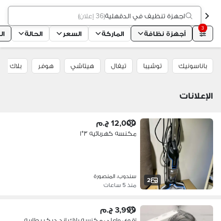
اجهزة تنظيف في الدقهلية
(
36 إعلان
)
3
أجهزة نظافة
الماركة
السعر
الحالة
ال
باناسونيك
توشيبا
تيفال
هيتاشي
هوفر
بلاك اند
الإعلانات
12,000 ج.م
مكنسه كهربائيه ٣*١
سندوب، المنصورة
2
منذ 5 ساعات
3,999 ج.م
اقوى واعلى مكنسه بلاك اند ديكر بطاريه