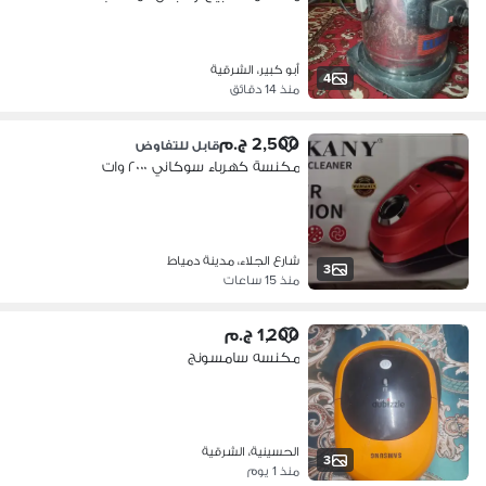
أبو كبير، الشرقية
4
منذ 14 دقائق
2,500 ج.م
قابل للتفاوض
مكنسة كهرباء سوكاني ٢٠٠٠ وات
شارع الجلاء، مدينة دمياط
3
منذ 15 ساعات
1,200 ج.م
مكنسه سامسونج
الحسينية، الشرقية
3
منذ 1 يوم