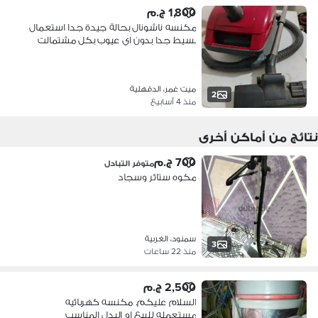
1,800 ج.م
مكنسه ناشونال بحالة جيدة جدا استعمال
بسيط جدا بدون اي عيوب بكل مشتمالت
ميت غمر، الدقهلية
2
منذ 4 أسابيع
نتائج من أماكن أخرى
700 ج.م
متوفر التبادل
مكوه ستائر وسجاد
سمنود، الغربية
3
منذ 22 ساعات
2,500 ج.م
السلام عليكم. مكنسه كهربائيه
مستعمله للبيع او البدل المناسب