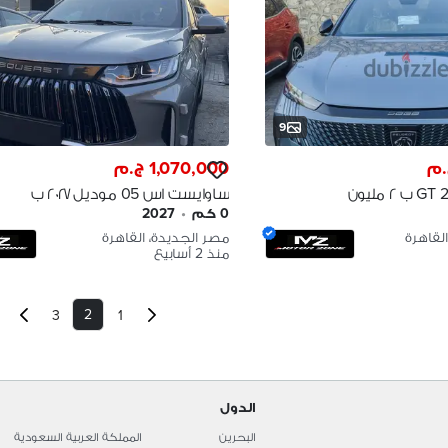
9
1,070,000 ج.م
بيجو 5008 2026 GT ب ٢ مليون
ساوايست اس 05 موديل ٢٠٢٧ ب
ر ف مصر
مليون 70 2027 Soueast S05
0 كم
•
2027
القاهرة
مصر الجديدة، القاهرة
منذ 2 أسابيع
2
3
1
الدول
البحرين
المملكة العربية السعودية