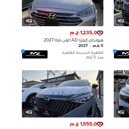
6
8
1,235,000 ج.م
هيونداي إلينترا AD اعلي فئه 2027
ب مليون ٢٣٥ Hyundai Elantra AD
0 كم
•
2027
القاهرة الجديدة، القاهرة
منذ 5 أيام
6
8
1,555,000 ج.م