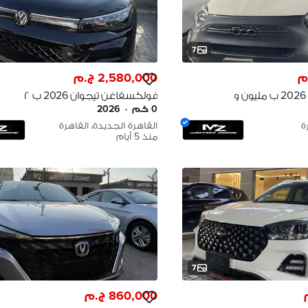
7
2,580,000 ج.م
فيات 500 إكس 2026 ب مليون و
فولكسفاغن تيجوان 2026 ب ٢
مليون ٥٨٠ VOLKSWAGEN
0 كم
•
2026
TIGUAN
ة
القاهرة الجديدة، القاهرة
منذ 5 أيام
7
860,000 ج.م