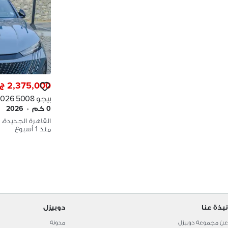
2,375,000 ج.م
٣٧٥ ارخص سع
0 كم
•
2026
PEUGEOT 5008 GT
القاهرة الجديدة، 
منذ 1 أسبوع
نبذة عنا
دوبيزل
عن مجموعة دوبيزل
مدونة