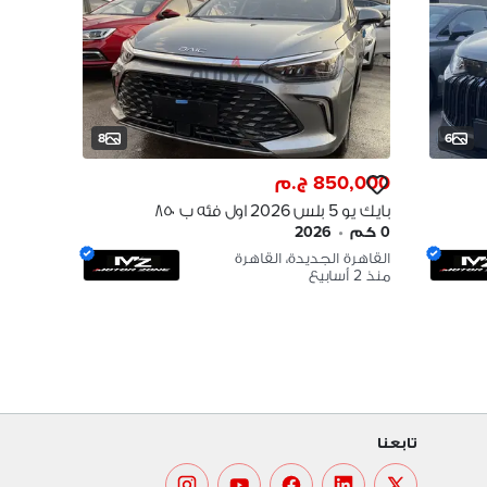
8
6
850,000 ج.م
بايك يو 5 بلس 2026 اول فئه ب ٨٥٠
الف BAIC U5 Plus2026
0 كم
•
2026
القاهرة الجديدة، القاهرة
منذ 2 أسابيع
تابعنا