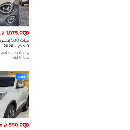
1,075,000 ج.م
٧٥ الف FAIT X500
0 كم
•
2026
مدينة نصر، القاهر
منذ 5 أيام
مميز
890,000 ج.م