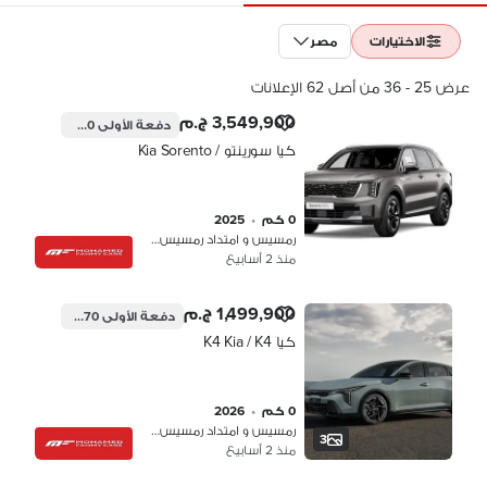
الاختيارات
مصر
عرض 25 - 36 من أصل 62 الإعلانات
3,549,900 ج.م
دفعة الأولى
1,064,970 ج.م
كيا سورينتو / Kia Sorento
0 كم
•
2025
رمسيس و امتداد رمسيس، القاهرة
منذ 2 أسابيع
1,499,900 ج.م
دفعة الأولى
449,970 ج.م
كيا K4 Kia / K4
0 كم
•
2026
رمسيس و امتداد رمسيس، القاهرة
3
منذ 2 أسابيع