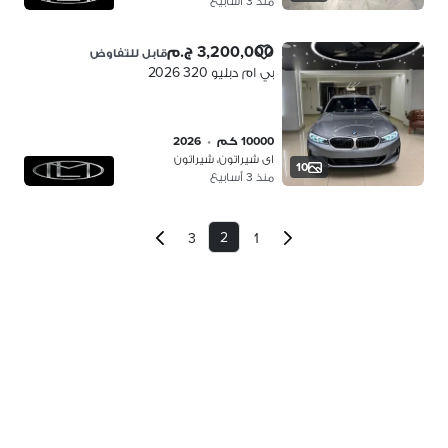
منذ 3 أسابيع
3,200,000 ج.م
قابل للتفاوض
بي ام دبليو 320 2026
10000 كم
•
2026
اى شيراتون، شيراتون
10
منذ 3 أسابيع
2
3
1