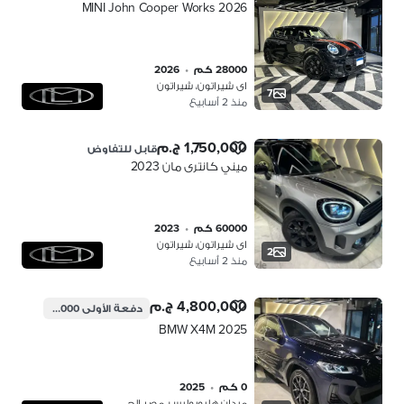
MINI John Cooper Works 2026
28000 كم
•
2026
اى شيراتون، شيراتون
7
منذ 2 أسابيع
1,750,000 ج.م
قابل للتفاوض
ميني كانترى مان 2023
60000 كم
•
2023
اى شيراتون، شيراتون
2
منذ 2 أسابيع
4,800,000 ج.م
دفعة الأولى
960,000 ج.م
BMW X4M 2025
0 كم
•
2025
ميدان هليوبوليس، مصر الجديدة