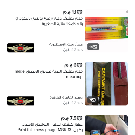
1,100 ج.م
قلم كشف دهان رفيع بولندى بالكود او
بالعلاامة المائية الصغيرة
محرّم بيك، الإسكندرية
14
منذ 2 أسابيع
600 ج.م
قلم كشف البوية تجميع المصرى made
in euroup
وسط القاهرة، القاهرة
7
منذ 2 أسابيع
7,500 ج.م
جهاز كشف الدهان البولندى الاسود
بكابل Paint thickness gauge MGR-13-