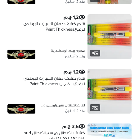
منذ 2 أسابيع
1,200 ج.م
قلم كشف دهان السيارات البولندى
الرفيعPaint Thickness
محرّم بيك، الإسكندرية
8
منذ 2 أسابيع
1,200 ج.م
قلم كشف دهان السيارات البولندى
الرفيع بالضمان Paint Thickness
انتركونتيننتال سميراميس، وسط القاهر…
7
منذ 2 أسابيع
3,500 ج.م
كشف الأعطال ومسح الأعطال hud
obd2 LAST MODEL