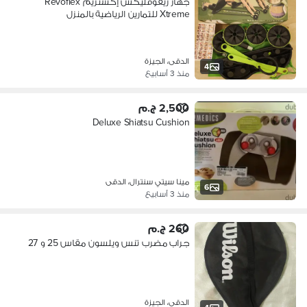
جهاز ريفوفليكس إكستريم Revoflex
Xtreme للتمارين الرياضية بالمنزل
الدقى، الجيزة
4
منذ 3 أسابيع
2,500 ج.م
Deluxe Shiatsu Cushion
مينا سيتي سنترال، الدقى
6
منذ 3 أسابيع
260 ج.م
جراب مضرب تنس ويلسون مقاس 25 و 27
الدقى، الجيزة