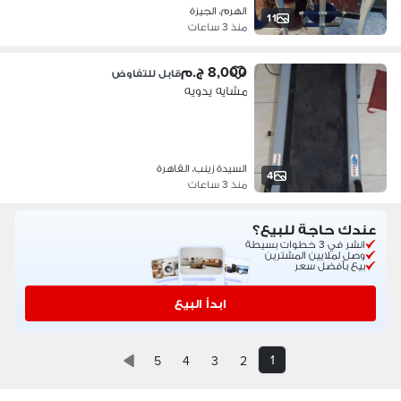
الهرم، الجيزة
11
منذ 3 ساعات
8,000 ج.م
قابل للتفاوض
مشايه يدويه
السيدة زينب، القاهرة
4
منذ 3 ساعات
عندك حاجة للبيع؟
انشر في 3 خطوات بسيطة
وصل لملايين المشترين
بيع بأفضل سعر
ابدأ البيع
1
5
4
3
2