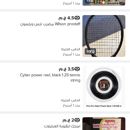
7
منذ 1 أسبوع
4,500 ج.م
Wilson prostaff مضرب تنس ويلسون
الدقى، الجيزة
10
منذ 1 أسبوع
3,500 ج.م
Cyber power reel, black 1.25 tennis
string
الدقى، الجيزة
منذ 1 أسبوع
200 ج.م
استك لتقويه العضلات