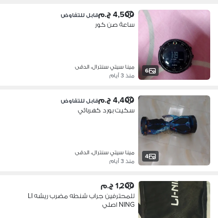
4,500 ج.م
قابل للتفاوض
ساعة صن كور
مينا سيتي سنترال، الدقى
6
منذ 3 أيام
4,400 ج.م
قابل للتفاوض
سكيت بورد كهربائي
مينا سيتي سنترال، الدقى
4
منذ 3 أيام
1,200 ج.م
للمحترفين جراب شنطه مضرب ريشه LI
NING اصلي