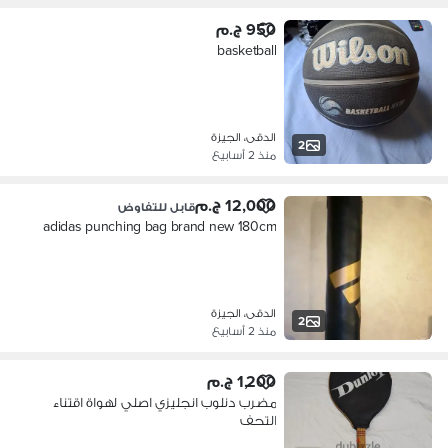
950 ج.م
basketball
الدقى، الجيزة
2
منذ 2 أسابيع
12,000 ج.م
قابل للتفاوض
adidas punching bag brand new 180cm
الدقى، الجيزة
2
منذ 2 أسابيع
1,200 ج.م
مضرب دنلوب انجليزي اصلي لهواة اقتناء
التحف