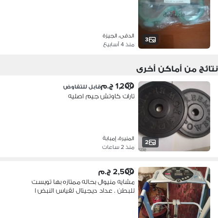
الدقى، الجيزة
3
منذ 4 أسابيع
نتائج من أماكن أخرى
1,200 ج.م
قابل للتفاوض
تارات كاوتش جيم اصليه
المنيرة، إمبابة
2
منذ 2 ساعات
2,500 ج.م
مشايه منيوال بحاله ممتازه بها تويست
للبطن . عداد ديجيتال لقياس النبض ا