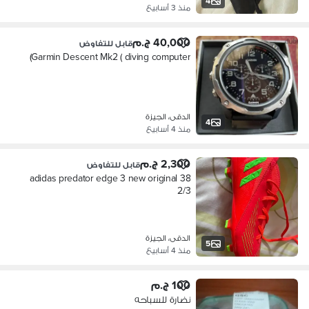
4
منذ 3 أسابيع
40,000 ج.م
قابل للتفاوض
Garmin Descent Mk2 ( diving computer)
الدقى، الجيزة
4
منذ 4 أسابيع
2,300 ج.م
قابل للتفاوض
adidas predator edge 3 new original 38
2/3
الدقى، الجيزة
5
منذ 4 أسابيع
100 ج.م
نضارة للسباحه