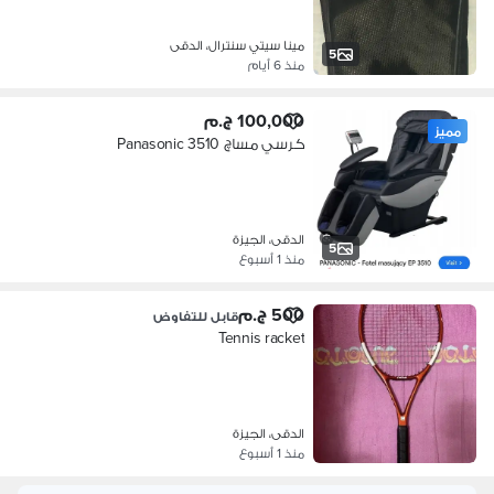
مينا سيتي سنترال، الدقى
5
منذ 6 أيام
100,000 ج.م
مميز
كرسي مساچ Panasonic 3510
الدقى، الجيزة
5
منذ 1 أسبوع
500 ج.م
قابل للتفاوض
Tennis racket
الدقى، الجيزة
منذ 1 أسبوع