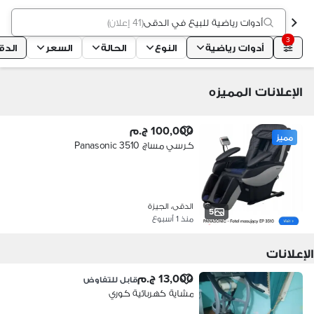
أدوات رياضية للبيع في الدقى
(
41 إعلان
)
3
أدوات رياضية
النوع
الحالة
السعر
الدق
الإعلانات المميزه
100,000 ج.م
مميز
كرسي مساچ Panasonic 3510
الدقى، الجيزة
5
منذ 1 أسبوع
الإعلانات
13,000 ج.م
قابل للتفاوض
مشاية كهربائية كوري