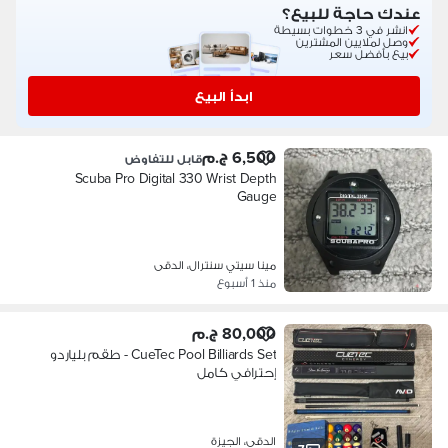
عندك حاجة للبيع؟
انشر في 3 خطوات بسيطة
وصل لملايين المشترين
بيع بأفضل سعر
ابدأ البيع
6,500 ج.م
قابل للتفاوض
Scuba Pro Digital 330 Wrist Depth
Gauge
مينا سيتي سنترال، الدقى
منذ 1 أسبوع
80,000 ج.م
CueTec Pool Billiards Set - طقم بلياردو
إحترافي كامل
الدقى، الجيزة