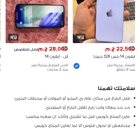
3
5
22,500 ج.م
28,000 ج.م
0
قابل للتفاوض
ايفون 14 بلس 128 جيجا
آبل - آيفون 14
آ
بدون خدش نهائى
الاستاد، مدينة نصر
الحي السابع، مدينة نصر
ا
منذ 9 دقائق
منذ 2 ساعات
من
سلامتك تهمنا
قابل البايع في مكان عام زي المترو أو المولات أو محطات البنزين
خد حد معاك وانت رايح تقابل البايع أو المشتري
عاين المنتج كويس قبل ما تشتري وتأكد ان سعره مناسب
متدفعش او تحول فلوس الا لما تعاين المنتج كويس