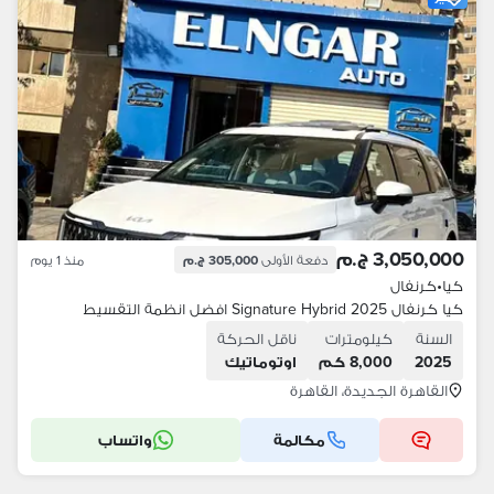
3,050,000 ج.م
دفعة الأولى
305,000 ج.م
منذ 1 يوم
كيا
•
كرنفال
كيا كرنفال 2025 Signature Hybrid افضل انظمة التقسيط
السنة
كيلومترات
ناقل الحركة
2025
8,000 كم
اوتوماتيك
القاهرة الجديدة، القاهرة
مكالمة
واتساب