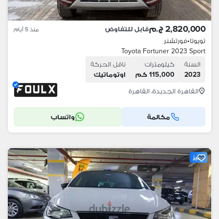
2,820,000 ج.م
قابل للتفاوض
منذ 5 أيام
تويوتا
•
فورتشنر
Toyota Fortuner 2023 Sport
السنة
كيلومترات
ناقل الحركة
2023
115,000 كم
اوتوماتيك
القاهرة الجديدة، القاهرة
مكالمة
واتساب
مميز