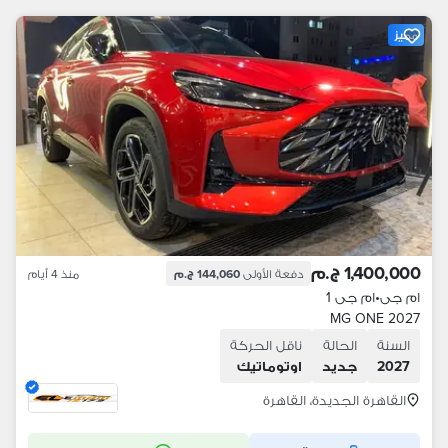
مميز
1,400,000 ج.م
دفعة الأولى
144,060 ج.م
منذ 4 أيام
ام جى
•
ام جى 1
MG ONE 2027
السنة
الحالة
ناقل الحركة
2027
جديد
اوتوماتيك
القاهرة الجديدة، القاهرة