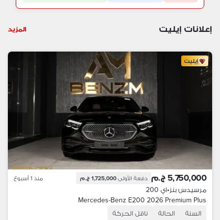
إعلانات إيليت
المزيد
إيليت
5,750,000 ج.م
دفعة الأولى
1,725,000 ج.م
منذ 1 أسبوع
مرسيدس بنز
•
اي 200
Mercedes-Benz E200 2026 Premium Plus
السنة
الحالة
ناقل الحركة