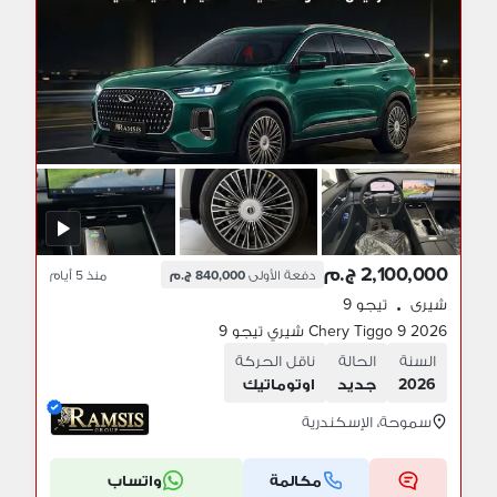
2,100,000 ج.م
دفعة الأولى
840,000 ج.م
منذ 5 أيام
شيرى
تيجو 9
•
Chery Tiggo 9 2026 شيري تيجو 9
السنة
الحالة
ناقل الحركة
2026
جديد
اوتوماتيك
سموحة، الإسكندرية
مكالمة
واتساب