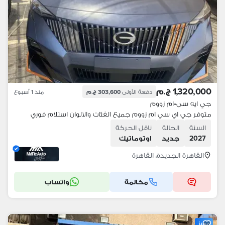
1,320,000 ج.م
دفعة الأولى
303,600 ج.م
منذ 1 أسبوع
جي ايه سى
•
ام زووم
متوفر جي اي سي ام زووم جميع الفئات والالوان استلام فوري
السنة
الحالة
ناقل الحركة
2027
جديد
اوتوماتيك
القاهرة الجديدة، القاهرة
مكالمة
واتساب
مميز