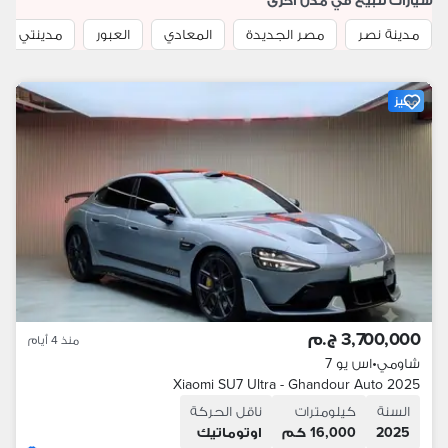
سيارات للبيع في مدن اخرى
مدينة نصر
مصر الجديدة
المعادي
العبور
مدينتي
مميز
3,700,000 ج.م
منذ 4 أيام
شاومي
•
اس يو 7
2025 Xiaomi SU7 Ultra - Ghandour Auto
السنة
كيلومترات
ناقل الحركة
2025
16,000 كم
اوتوماتيك