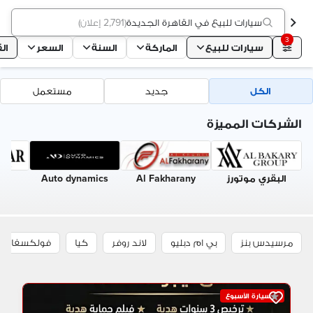
سيارات للبيع في القاهرة الجديدة
(
2,791 إعلان
)
3
سيارات للبيع
الماركة
السنة
السعر
ال
الكل
جديد
مستعمل
الشركات المميزة
البقري موتورز
Al Fakharany
Auto dynamics
r
ve
مرسيدس بنز
بي ام دبليو
لاند روفر
كيا
فولكسفاغن
سيارة الأسبوع