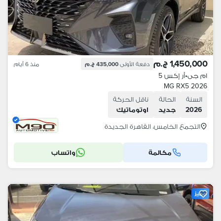
1,450,000 ج.م
دفعة الأولى
435,000 ج.م
منذ 6 أيام
ام جى
•
أر إكس 5
MG RX5 2026
السنة
الحالة
ناقل الحركة
2026
جديد
اوتوماتيك
التجمع الخامس، القاهرة الجديدة
مكالمة
واتساب
مميز