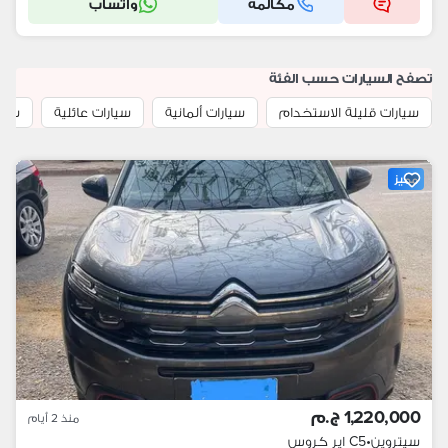
مكالمة
واتساب
تصفح السيارات حسب الفئة
سيارات قليلة الاستخدام
سيارات ألمانية
سيارات عائلية
سيار
مميز
1,220,000 ج.م
منذ 2 أيام
سيتروين
•
C5 اير كروس