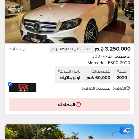
3,250,000 ج.م
دفعة الأولى
325,000 ج.م
منذ 5 أيام
مرسيدس بنز
•
اي 300
Mercedes E300 2020
السنة
كيلومترات
ناقل الحركة
2020
60,000 كم
اوتوماتيك
القاهرة الجديدة، القاهرة
المحادثه
مميز