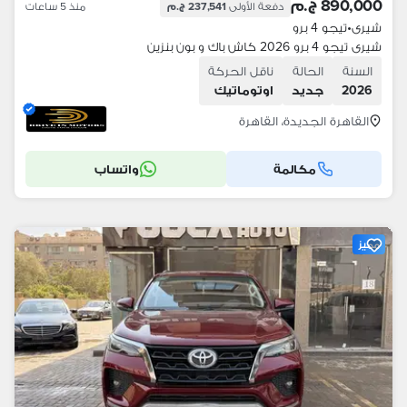
890,000 ج.م
دفعة الأولى
237,541 ج.م
منذ 5 ساعات
شيرى
•
تيجو 4 برو
شيرى تيجو 4 برو 2026 كاش باك و بون بنزين
السنة
الحالة
ناقل الحركة
2026
جديد
اوتوماتيك
القاهرة الجديدة، القاهرة
مكالمة
واتساب
مميز