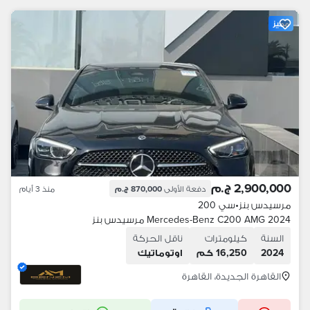
مميز
2,900,000 ج.م
دفعة الأولى
870,000 ج.م
منذ 3 أيام
مرسيدس بنز
•
سي 200
Mercedes-Benz C200 AMG 2024 مرسيدس بنز
السنة
كيلومترات
ناقل الحركة
2024
16,250 كم
اوتوماتيك
القاهرة الجديدة، القاهرة