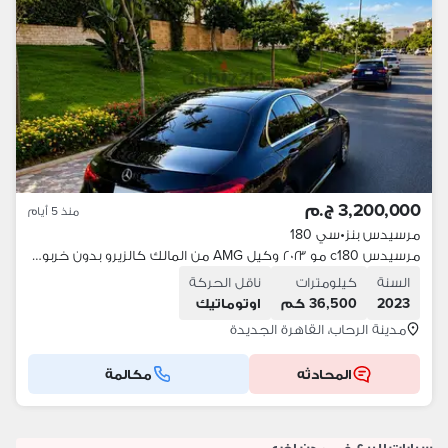
3,200,000 ج.م
منذ 5 أيام
مرسيدس بنز
•
سي 180
مرسيدس c180 مو ٢٠٢٣ وكيل AMG من المالك كالزيرو بدون خربوش
السنة
كيلومترات
ناقل الحركة
2023
36,500 كم
اوتوماتيك
مدينة الرحاب، القاهرة الجديدة
المحادثه
مكالمة