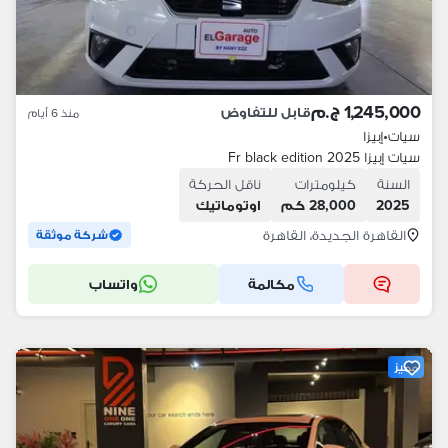
1,245,000 ج.م
قابل للتفاوض
منذ 6 أيام
سيات
•
إبيزا
سيات إبيزا 2025 Fr black edition
السنة
كيلومترات
ناقل الحركة
2025
28,000 كم
اوتوماتيك
القاهرة الجديدة، القاهرة
شركة موثقة
مكالمة
واتساب
مميز