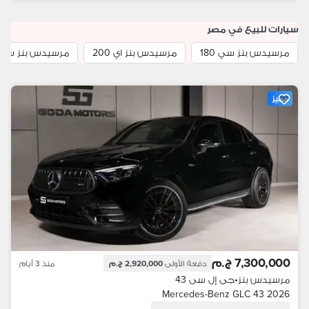
سيارات للبيع في مصر
مرسيدس بنز سي 180
مرسيدس بنز اي 200
مرسيدس بنز سي 00
مميز
7,300,000 ج.م
دفعة الأولى
2,920,000 ج.م
منذ 3 أيام
مرسيدس بنز
•
جى إل سى 43
Mercedes-Benz GLC 43 2026