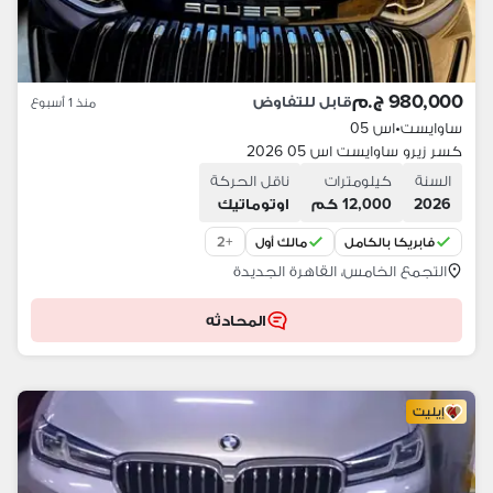
980,000 ج.م
قابل للتفاوض
منذ 1 أسبوع
ساوايست
•
اس 05
كسر زيرو ساوايست اس 05 2026
السنة
كيلومترات
ناقل الحركة
2026
12,000 كم
اوتوماتيك
2
+
فابريكا بالكامل
مالك أول
التجمع الخامس، القاهرة الجديدة
المحادثه
إيليت