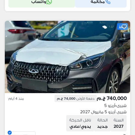
مكالمة
واتساب
مميز
740,000 ج.م
دفعة الأولى
74,000 ج.م
منذ 4 أيام
شيرى
•
أريزو 5
شيرى أريزو 5 مانيوال 2027
السنة
الحالة
ناقل الحركة
2027
جديد
يدوي/عادي