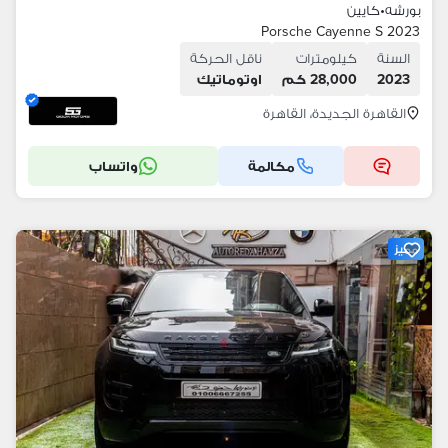
بورشه
•
كايين
Porsche Cayenne S 2023
السنة
كيلومترات
ناقل الحركة
2023
28,000 كم
اوتوماتيك
القاهرة الجديدة، القاهرة
مكالمة
واتساب
مميز