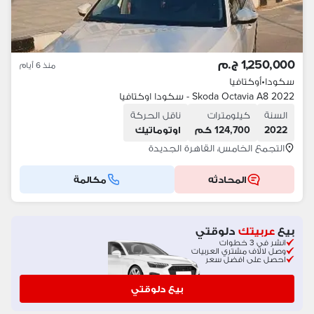
1,250,000 ج.م
منذ 6 أيام
سكودا
•
أوكتافيا
Skoda Octavia A8 2022 - سكودا اوكتافيا
السنة
كيلومترات
ناقل الحركة
2022
124,700 كم
اوتوماتيك
التجمع الخامس، القاهرة الجديدة
المحادثه
مكالمة
بيع
عربيتك
دلوقتي
انشر في 3 خطوات
وصل لالاف مشتري العربيات
احصل على افضل سعر
بيع دلوقتي