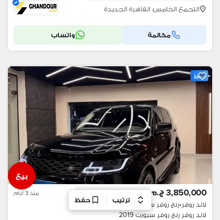
التجمع الخامس، القاهرة الجديدة
مكالمة
واتساب
مميز
بيع
3,850,000 ج.م
دفعة الأولى
1,155,000 ج.م
منذ 3 أيام
ترتيب
حفظ
لاند روفر
•
رنج روفر سبورت
لاند روفر رنج روفر سبورت 2019