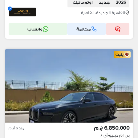
2026
جديد
اوتوماتيك
القاهرة الجديدة، القاهرة
مكالمة
واتساب
إيليت
6,850,000 ج.م
منذ 6 أيام
بي ام دبليو
•
أى 7