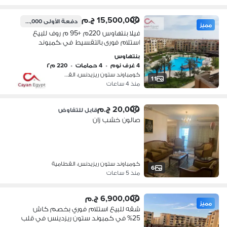
15,500,000 ج.م
دفعة الأولى
3,100,000 ج.م
مميز
فيلا بنتهاوس 220م +95 م روف للبيع
استلام فورى بالتقسيط في ،كمبوند
ستون بجوار مول سيتى استار الجديدة
بنتهاوس
4 غرف نوم
•
4 حمامات
•
220 م٢
كومباوند ستون ريزيدنس، القطامية
11
منذ 4 ساعات
20,000 ج.م
قابل للتفاوض
صالون خشب زان
كومباوند ستون ريزيدنس، القطامية
6
منذ 5 ساعات
6,900,000 ج.م
مميز
شقه للبيع استلام فوري بخصم كاش
25% في كمبوند ستون ريزدينس في قلب