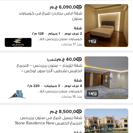
6,090,000 ج.م
شقة ارضى بجاردن للبيع فى كومباوند
ستون
شقة
2 غرف نوم
•
1 حمام
•
128 م٢
كومباوند ستون ريزيدنس، القطامية
11
منذ 17 ساعات
40,000 ج.م
شهرياً
شقة للإيجار – ستون ريزيدنس – التجمع
الخامس تشطيب ألترا سوبر لوكس –
مساحة كبيرة المساحة: 220 م²
شقة
4 غرف نوم
•
3 حمامات
•
220 م٢
كومباوند ستون ريزيدنس، القطامية
14
منذ 18 ساعات
8,500,000 ج.م
شقة ريسيل للبيع في ستون ريزيدنس
التجمع الخامس Stone Residence New
Cairo
شقة