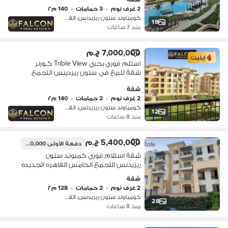
ودقائق لمصر الجديدة Stone Residence
2 غرف نوم
•
3 حمامات
•
140 م٢
New C
كومباوند ستون ريزيدنس، القطامية
19
منذ 7 ساعات
7,000,000 ج.م
إيليت
استلم فوري بحري Trible View كـورنر
شقة للبيع في ستون ريزدينس التجمع
الخامس بجوار قطامية هايتس ودقائق
شقة
لمصر الجديدة Stone Residence New
2 غرف نوم
•
2 حمامات
•
140 م٢
Cairo
كومباوند ستون ريزيدنس، القطامية
12
منذ 8 ساعات
5,400,000 ج.م
دفعة الأولى
4,500,000 ج.م
شقة استلام فوري كمبوند ستون
ريزيدنس التجمع الخامس القاهره الجديده
شقة
2 غرف نوم
•
2 حمامات
•
128 م٢
كومباوند ستون ريزيدنس، القطامية
28
منذ 8 ساعات