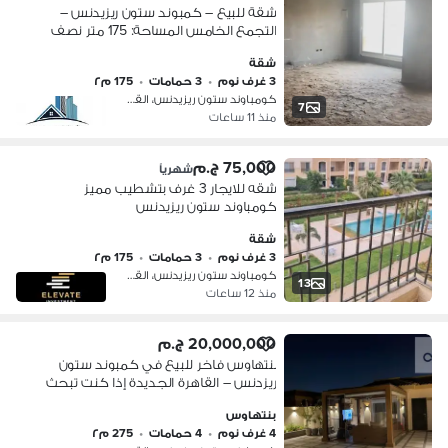
شقة للبيع – كمبوند ستون ريزيدنس –
التجمع الخامس المساحة: 175 متر نصف
تشطيب التقسيم الداخلي:
شقة
3 غرف نوم
•
3 حمامات
•
175 م٢
كومباوند ستون ريزيدنس، القطامية
7
منذ 11 ساعات
75,000 ج.م
شهرياً
شقه للايجار 3 غرف بتشطيب مميز
كومباوند ستون ريزيدنس
شقة
3 غرف نوم
•
3 حمامات
•
175 م٢
كومباوند ستون ريزيدنس، القطامية
13
منذ 12 ساعات
20,000,000 ج.م
بنتهاوس فاخر للبيع في كمبوند ستون
ريزدنس – القاهرة الجديدة إذا كنت تبحث
عن منزل يجمع بين الفخامة، المساحات
بنتهاوس
الواسعة، والموقع المميز، فهذه فرصة رائع
4 غرف نوم
•
4 حمامات
•
275 م٢