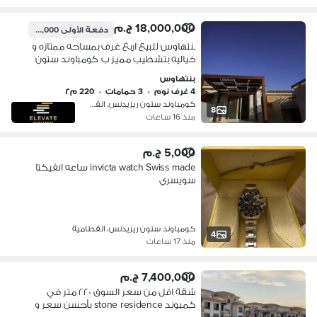
18,000,000 ج.م
دفعة الأولى
9,000,000 ج.م
بنتهاوس للبيع اربع غرف بمساحه ممتازه و
خياليه بتشطيب مميز ب كومباوند ستون
ريزيدنس
بنتهاوس
4 غرف نوم
•
3 حمامات
•
220 م٢
كومباوند ستون ريزيدنس، القطامية
8
منذ 16 ساعات
5,000 ج.م
invicta watch Swiss made ساعه انفيكتا
سويسري
كومباوند ستون ريزيدنس، القطامية
4
منذ 17 ساعات
7,400,000 ج.م
شقة اقل من سعر السوق ٢٢٠ متر في
كمبوند stone residence بأحسن سعر و