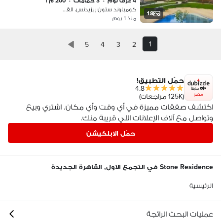
4 غرف نوم
•
3 حمامات
•
200 م٢
كومباوند ستون ريزيدنس، القطامية
18
منذ 1 يوم
1
5
4
3
2
حمّل التطبيق!
4.8
مصر
(125K مراجعات)
اكتشف صفقات مميزة في أي وقت وأي مكان. اشتري وبيع
وتواصل مع آلاف الإعلانات اللي قريبة منك.
حمّل الابلكيشن
Stone Residence في التجمع الاول, القاهرة الجديدة
الرئيسية
عمليات البحث الرائجة