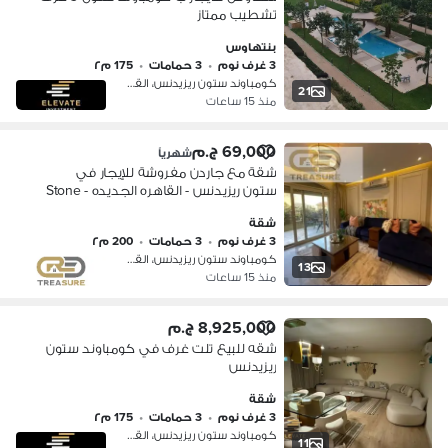
تشطيب ممتاز
بنتهاوس
3 غرف نوم
•
3 حمامات
•
175 م٢
كومباوند ستون ريزيدنس، القطامية
21
منذ 15 ساعات
69,000 ج.م
شهرياً
شقة مع جاردن مفروشة للإيجار في
ستون ريزيدنس - القاهره الجديده - Stone
Residence - new cairo
شقة
3 غرف نوم
•
3 حمامات
•
200 م٢
كومباوند ستون ريزيدنس، القطامية
13
منذ 15 ساعات
8,925,000 ج.م
شقه للبيع تلت غرف في كومباوند ستون
ريزيدنس
شقة
3 غرف نوم
•
3 حمامات
•
175 م٢
كومباوند ستون ريزيدنس، القطامية
11