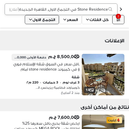
Stone Residence في التجمع الاول, القاهرة الجديدة
(
أعلان
)
2
كل الفئات
السعر
التجمع الاول
الإعلانات
8,500,000 ج.م
دفعة الأولى
850,000 ج.م
باقل سعر في السوق شقه ا((ستلام فوري
)) في كمبوند stone residence امام
القاطميه هايتس
شقة
3 غرف نوم
•
3 حمامات
•
220 م٢
كومباوند قطامية ريزيدنس، التجمع الا…
13
منذ 2 أسابيع
نتائج من أماكن أخرى
7,600,000 ج.م
إيليت
ارخص شقة بحري باقل سعرها 25%
اطلاله علي MEGA POOL كمبوند ستون