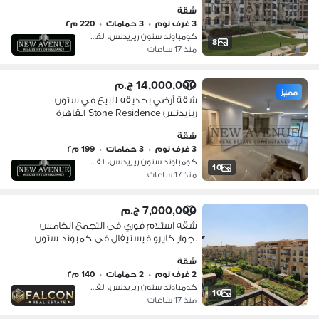
افضل موقع ستون ريسدينس
شقة
3 غرف نوم
•
3 حمامات
•
220 م٢
كومباوند ستون ريزيدنس، القطامية
8
منذ 17 ساعات
14,000,000 ج.م
مميز
شقة أرضي بحديقه للبيع في ستون
ريزيدنس Stone Residence القاهرة
الجديدة - أول سكن - تشطيب كامل
شقة
بالتكيفات- موقع متميز
3 غرف نوم
•
3 حمامات
•
199 م٢
كومباوند ستون ريزيدنس، القطامية
10
منذ 17 ساعات
7,000,000 ج.م
ِشقه استلام فوري فى التجمع الخامس
بجوار كايرو فيستيفال فى كمبوند ستون
ريزيدنس دور متكرر بحري بالكامل فيو
شقة
تحفههه على اكبر مساحات لاند سكيب
2 غرف نوم
•
2 حمامات
•
140 م٢
stoneReside
كومباوند ستون ريزيدنس، القطامية
10
منذ 17 ساعات