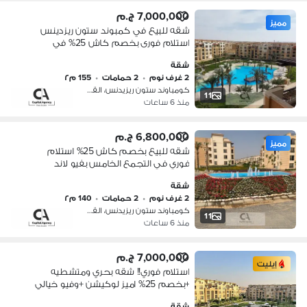
7,000,000 ج.م
مميز
شقه للبيع في كمبوند ستون ريزدينس
استلام فورى بخصم كاش 25% في
التجمع الخامس بفيو لاند اسكيب في
شقة
قلب القاهرة الجديدة - ستون ريزدينس |
2 غرف نوم
•
2 حمامات
•
155 م٢
Stone Residence
كومباوند ستون ريزيدنس، القطامية
11
منذ 6 ساعات
6,800,000 ج.م
مميز
شقه للبيع بخصم كاش 25% استلام
فوري في التجمع الخامس بفيو لاند
اسكيب في قلب القاهرة الجديدة - ستون
شقة
ريزدينس | Stone Residence
2 غرف نوم
•
2 حمامات
•
140 م٢
كومباوند ستون ريزيدنس، القطامية
11
منذ 6 ساعات
7,000,000 ج.م
إيليت
استلام فوري!! شقه بحري ومتشطيه
+بخصم 25% اميز لوكيشن +وفيو خيالي
التجمع الخامس بجوار قطامية هايتس
شقة