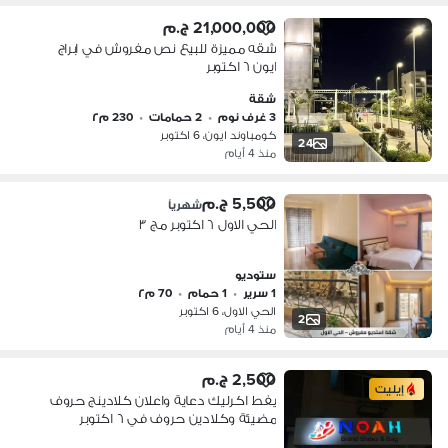
21,000,000 ج.م
شقه مميزة للبيع نص مفروش في ابراج
ايون ٦ اكتوبر
شقة
3 غرف نوم
•
2 حمامات
•
230 م٢
كومباوند ايون، 6 اكتوبر
24
منذ 4 أيام
5,500 ج.م
شهرياً
الحي الاول ٦ اكتوبر مج ٣
ستوديو
1 سرير
•
1 حمام
•
70 م٢
الحي الاول، 6 اكتوبر
2
منذ 4 أيام
2,500 ج.م
إيليت
يفط اكرليك دعاية واعلان كلادينج حروف
مضيئة وكلادين حروف في ٦ اكتوبر