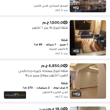
6October
المحور المركزي، الحي الثامن
9
منذ 2 أيام
1,500,000 ج.م
شقه للبيع ٨٥ متر ٦ اكتوبر
شقة
1 سرير
•
1 حمام
•
85 م٢
6 اكتوبر، الجيزة
4
منذ 2 أيام
6,850,000 ج.م
شقه للبيع مساحه كبيره جدا بالحي
التامن ٦اكتوبر موقع مميز جدااا
شقة
4 غرف نوم
•
2 حمامات
•
270 م٢
الحي الثامن، 6 اكتوبر
17
منذ 2 أيام
18,000 ج.م
شهرياً