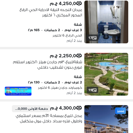
4,250,000 ج.م
ميدان النجده النيابه الادرايه الحي الرابع
المحور المركزي ٦ اكتوبر
شقة
3 غرف نوم
•
2 حمامات
•
165 م٢
الحي الرابع، 6 اكتوبر
17
منذ 2 أيام
2,250,000 ج.م
شقةللبيع١٣٠م جاردن هيلز ٦اكتوبر استلام
فوري بدون تشطيب داخلي
شقة
2 غرف نوم
•
2 حمامات
•
130 م٢
كومباوند جاردن هيلز، 6 اكتوبر
19
منذ 2 أيام
4,300,000 ج.م
دفعة الأولى
430,000 ج.م
مميز
محل للبيع بمساحة 31م بسعر استثماري
واطول فتره سداد داخل مول متكامل
الخدمات Walk’n Mall في قلب ٦اكتوبر
المحور المركزي بجوار النيابة الإدارية