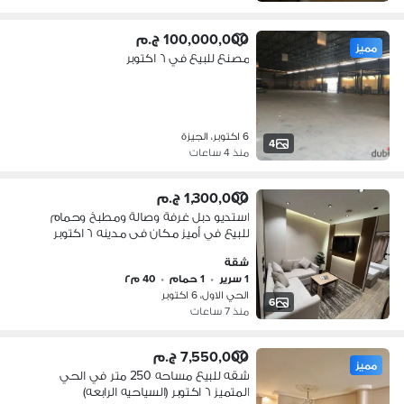
100,000,000 ج.م
مميز
مصنع للبيع في ٦ اكتوبر
6 اكتوبر، الجيزة
4
منذ 4 ساعات
1,300,000 ج.م
استديو دبل غرفة وصالة ومطبخ وحمام
للبيع في أميز مكان فى مدينه ٦ اكتوبر
الحى الأول المجاورة الثامنة خطوات
شقة
لجامعة msa ونادى وادى دجلة مساحة
1 سرير
•
1 حمام
•
40 م٢
الاستديو ٤٠متر ايجار الزامى ١٣ الف كل
الحي الاول، 6 اكتوبر
شهر مع زيادة الف كل سنة سعر الاستديو
6
منذ 7 ساعات
غرفة وصالة ومطبخ وحمام للبيع مساحه
الاستدي
7,550,000 ج.م
مميز
شقه للبيع مساحه 250 متر في الحي
المتميز ٦ اكتوبر (السياحيه الرابعه)