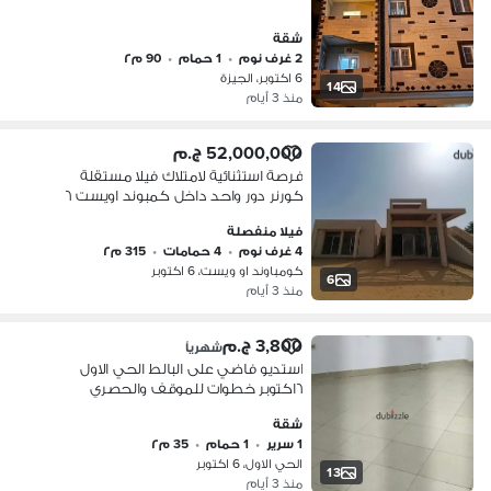
شقة
2 غرف نوم
•
1 حمام
•
90 م٢
6 اكتوبر، الجيزة
14
منذ 3 أيام
52,000,000 ج.م
فرصة استثنائية لامتلاك فيلا مستقلة
كورنر دور واحد داخل كمبوند اويست ٦
اكتوبر
فيلا منفصلة
4 غرف نوم
•
4 حمامات
•
315 م٢
كومباوند او ويست، 6 اكتوبر
6
منذ 3 أيام
3,800 ج.م
شهرياً
استديو فاضي على البالط الحي الاول
٦اكتوبر خطوات للموقف والحصري
والجامعة
شقة
1 سرير
•
1 حمام
•
35 م٢
الحي الاول، 6 اكتوبر
13
منذ 3 أيام