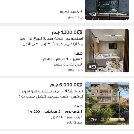
6 اكتوبر، الجيزة
2
منذ 1 يوم
1,300,000 ج.م
استديو دبل غرفة وصالة للبيع في أميز
مكان فى مدينه ٦ اكتوبر الحى الأول
المجاورة الثامنة خطوات لجامعة msa
شقة
ونادى وادى دجلة مساحة الاستديو ٤٠متر
1 سرير
•
1 حمام
•
40 م٢
ايجار الزامى لكل استديو ١٣ الف سعر
الحي الاول، 6 اكتوبر
الاستديو غرفة وصالة ومطبخ وحمام للبيع
5
منذ 1 يوم
مليون ٣٠٠ بدون الفرش بالفرش مليون ٤٥٠
مع
6,000,000 ج.م
للبيع شقة ٢٠٠ متر تشطيب الترا سوبر
لوكس - غرب سوميد افضل مجاورات ٦
اكتوبر فرصه بسعر مميز لسرعة البيع
شقة
3 غرف نوم
•
2 حمامات
•
200 م٢
غرب سوميد، 6 اكتوبر
17
منذ 2 أيام