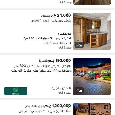
منذ 2 أيام
24,000 ج.م
شهرياً
شقه دوبلكس ايجار ٦ اكتوبر
دوبلكس
4 غرف نوم
•
3 حمامات
•
280 م٢
الحي الثامن، 6 اكتوبر
8
منذ 3 أيام
193,000 ج.م
شهرياً
للايجار معرض عربيات متشطب 320 متر
وجاهز ب ١٩٣ الف جنيه على طريق الواحات
٦ اكتوبر
6 اكتوبر، الجيزة
6
منذ 3 أيام
1,200,000 ج.م
قابل للتفاوض
شقه للبيع في ٦ اكتوبر حي النرجس