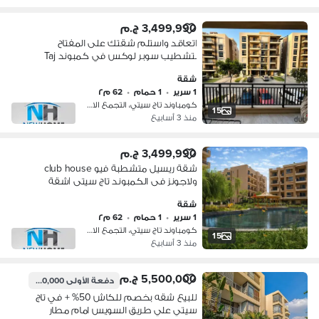
3,499,990 ج.م
اتعاقد واستلم شقتك على المفتاح
بتشطيب سوبر لوكس في كمبوند Taj
City |شقة للبيع ريسيل - مدينة نصر -
شقة
ميفيدا
1 سرير
•
1 حمام
•
62 م٢
كومباوند تاج سيتي، التجمع الاول
15
منذ 3 أسابيع
3,499,990 ج.م
شقة ريسيل متشطبة فيو club house
ولاجونز فى الكمبوند تاج سيتى |شقة
للبيع ريسيل - مدينة نصر - ميفيدا - taj city
شقة
1 سرير
•
1 حمام
•
62 م٢
كومباوند تاج سيتي، التجمع الاول
15
منذ 3 أسابيع
5,500,000 ج.م
دفعة الأولى
550,000 ج.م
للبيع شقه بخصم للكاش 50% + في تاج
سيتي علي طريق السويس امام مطار