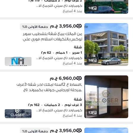
2 غرف نوم
•
2 حمامات
•
115 م٢
كومباوند تاج سيتي، التجمع الاول
10
منذ 4 أسابيع
3,956,000 ج.م
دفعة الأولى
0%
من المالك ببيع شقة بتشطيب سوبر
لوكس بالتكيفات استلام فوري علي
واجهة بكمبوند Taj City بالتجمع الخامس
شقة
امام المطار - التجمع الخامس - مدينة نصر
1 سرير
•
1 حمام
•
62 م٢
كومباوند تاج سيتي، التجمع الاول
16
منذ 4 أسابيع
6,960,000 ج.م
باقساط ع 12سنه امتلك اخر شقه 3غرف
بمرحله اورجامي جولف بكمبوند تاج
سيتيTaj City دقايق من مدينه نصر
شقة
3 غرف نوم
•
2 حمامات
•
162 م٢
كومباوند تاج سيتي، التجمع الاول
12
منذ 4 أسابيع
3,956,000 ج.م
دفعة الأولى
0%