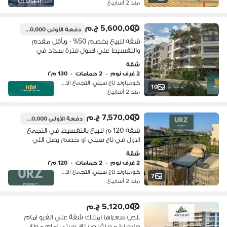
منذ 2 أسابيع
5,600,000 ج.م
دفعة الأولى
600,000 ج.م
شقه للبيع بخصم 50% - وبأقل مقدم
والتقسيط علي اطول فترة سداد في
كمبوند تاج سيتي Taj City التجمع الاول
شقة
قريبة من مدينه نصر وكمبوند سراي
2 غرف نوم
•
2 حمامات
•
130 م٢
كومباوند تاج سيتي، التجمع الاول
10
منذ 2 أسابيع
7,570,000 ج.م
دفعة الأولى
1,000,000 ج.م
شقة 120 م للبيع بالتقسيط في التجمع
الاول في تاج سيتي او خصم يصل اللي
نصف الثمن علي دقائق من مدينة نصر
شقة
مصر الجديدة و بالقرب من كريك تاون و
2 غرف نوم
•
2 حمامات
•
120 م٢
سعادة
كومباوند تاج سيتي، التجمع الاول
7
منذ 2 أسابيع
5,120,000 ج.م
بنص سعراها امتلك شقة علي الفيو امام
جاردينيا مدينة نصر تاج سيتي امام مطار