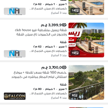
ميفيدا
1 سرير
•
1 حمام
•
62 م٢
كومباوند تاج سيتي، التجمع الاول
14
منذ 3 أسابيع
3,399,990 ج.م
شقة ريسيل متشطبة فيو club house
ولاجونز فى الكمبوند تاج سيتى |شقة
للبيع ريسيل - مدينة نصر - ميفيدا - taj city
شقة
1 سرير
•
1 حمام
•
62 م٢
كومباوند تاج سيتي، التجمع الاول
16
منذ 3 أسابيع
3,700,000 ج.م
بخصم 50% شقه بسعر لقطه + موقع
استثنائي امام المطار مباشره في كمبوند
تاج سيتي || Taj City بجوار جاردينيا ودقايق
شقة
من مدينه نصر و مصر الجديده
1 سرير
•
1 حمام
•
80 م٢
كومباوند تاج سيتي، التجمع الاول
8
منذ 4 أسابيع