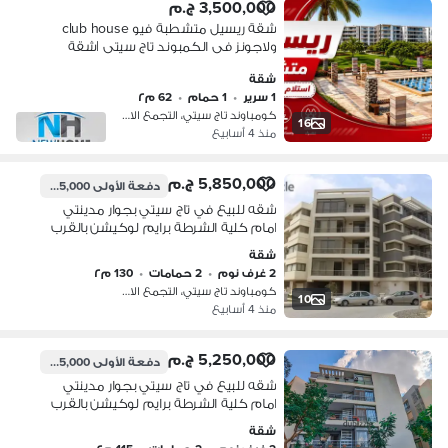
3,500,000 ج.م
شقة ريسيل متشطبة فيو club house
ولاجونز فى الكمبوند تاج سيتى |شقة
للبيع ريسيل - مدينة نصر - ميفيدا - taj city
شقة
1 سرير
•
1 حمام
•
62 م٢
كومباوند تاج سيتي، التجمع الاول
16
منذ 4 أسابيع
5,850,000 ج.م
دفعة الأولى
585,000 ج.م
شقه للبيع في تاج سيتي بجوار مدينتي
امام كلية الشرطة برايم لوكيشن بالقرب
من مدينة نصر ومصر الجديده
شقة
2 غرف نوم
•
2 حمامات
•
130 م٢
كومباوند تاج سيتي، التجمع الاول
10
منذ 4 أسابيع
5,250,000 ج.م
دفعة الأولى
525,000 ج.م
شقه للبيع في تاج سيتي بجوار مدينتي
امام كلية الشرطة برايم لوكيشن بالقرب
من مدينة نصر ومصر الجديده
شقة