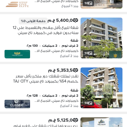
كومباوند تاج سيتي، التجمع الاول
10
منذ 1 أسبوع
5,400,000 ج.م
دفعة الأولى
0%
شقة للبيع بأٌقل مقدم والتقسيط علي 12
سنه بدون فوايد في كمبوند تاج سيتي
في التجمع الاول - قريبة من مدينه نصر
شقة
وكمبوند سراي Taj City
2 غرف نوم
•
2 حمامات
•
130 م٢
كومباوند تاج سيتي، التجمع الاول
10
منذ 2 أسابيع
5,353,500 ج.م
تقدر تمتلك شقتك دور متكرر بأقل سعر
بخصم 54% بكمبوند تاج سيتي TAJ CITY
دقايق من مدينه نصر ومصر الجديده
شقة
2 غرف نوم
•
2 حمامات
•
128 م٢
كومباوند تاج سيتي، التجمع الاول
10
منذ 2 أسابيع
5,125,000 ج.م
بنص سعراها امتلك شقة علي الفيو امام