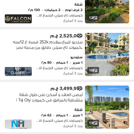
القاهره دقايق من مدينه نصر والتجمع
شقة
الخامس
2 غرف نوم
•
2 حمامات
•
130 م٢
كومباوند تاج سيتي، التجمع الاول
12
منذ 3 أسابيع
2,525,000 ج.م
ستديو للبيع بمقدم 252k قسط ع 12سنه
بكمبوند تاج سيتي دقايق من مدينه نصر
ومصر الجديده
ستوديو
1 سرير
•
1 حمام
•
80 م٢
كومباوند تاج سيتي، التجمع الاول
10
منذ 3 أسابيع
3,499,990 ج.م
أمضى العقد و أسكن على طول شقة
متشطبة بالمرافق في كمبوند Taj City |
مدينة نصر -الماظة - شارع التسعين
شقة
1 سرير
•
1 حمام
•
62 م٢
كومباوند تاج سيتي، التجمع الاول
13
منذ 3 أسابيع