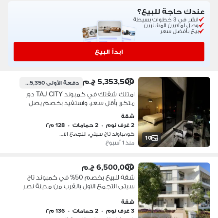
عندك حاجة للبيع؟
انشر في 3 خطوات بسيطة
وصل لملايين المشترين
بيع بأفضل سعر
ابدأ البيع
5,353,500 ج.م
دفعة الأولى
535,350 ج.م
امتلك شقتك في كمبوند TAJ CITY دور
متكرر بأقل سعر، واستفيد بخصم يصل
إلى 54% دقائق فقط من مصر الجديدة و
شقة
مدينة نصر
2 غرف نوم
•
2 حمامات
•
128 م٢
كومباوند تاج سيتي، التجمع الاول
10
منذ 1 أسبوع
6,500,000 ج.م
شقة للبيع بخصم 50% في كمبوند تاج
سيتى التجمع الاول بالقرب من مدينة نصر
و مصر الجديدة
شقة
3 غرف نوم
•
2 حمامات
•
136 م٢