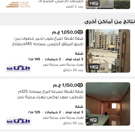
كومباوند تاج سيتي، التجمع الاول
15
منذ 2 أشهر
نتائج من أماكن أخرى
1,050,000 ج.م
شقة لقطة للبيع طوب احمر خطوات من
طريق الميثاق الرئيسي مساحه 145م بشارع
الجامعه زهراء مدينة نصر عمارات الاهالي
شقة
3 غرف نوم
•
2 حمامات
•
145 م٢
زهراء مدينة نصر، مدينة نصر
10
منذ 24 دقائق
1,150,000 ج.م
شقة لقطة لسرعه البيع مساحه 125م
تشطيب سوبر لوكس بزهراء مدينة نصر
عمارات الاهالي
شقة
3 غرف نوم
•
2 حمامات
•
125 م٢
زهراء مدينة نصر، مدينة نصر
9
منذ 50 دقائق