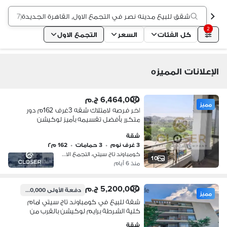
شقق للبيع مدينه نصر في التجمع الاول, القاهرة الجديدة
(
37 إعلان
2
كل الفئات
السعر
التجمع الاول
الإعلانات المميزه
6,464,000 ج.م
مميز
اخر فرصه لامتلاك شقه 3غرف 162م دور
متكرر بأفضل تقسيمه بأميز لوكيشن
بكمبوند تاج سيتي دقايق من مدينه نصر
شقة
3 غرف نوم
•
3 حمامات
•
162 م٢
كومباوند تاج سيتي، التجمع الاول
10
منذ 6 أيام
5,200,000 ج.م
دفعة الأولى
520,000 ج.م
مميز
شقة للبيع في كومباوند تاج سيتي امام
كلية الشرطة برايم لوكيشن بالقرب من
مدينة نصر ومصر الجديده
شقة