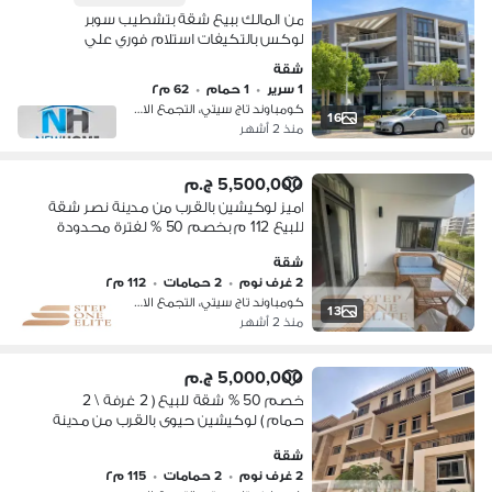
من المالك ببيع شقة بتشطيب سوبر
لوكس بالتكيفات استلام فوري علي
واجهة بكمبوند Taj City بالتجمع الخامس
شقة
امام المطار - التجمع الخامس - مدينة نصر
1 سرير
•
1 حمام
•
62 م٢
كومباوند تاج سيتي، التجمع الاول
16
منذ 2 أشهر
5,500,000 ج.م
اميز لوكيشين بالقرب من مدينة نصر شقة
للبيع 112 م بخصم 50 % لفترة محدودة
شقة
2 غرف نوم
•
2 حمامات
•
112 م٢
كومباوند تاج سيتي، التجمع الاول
13
منذ 2 أشهر
5,000,000 ج.م
خصم 50 % شقة للبيع ( 2 غرفة \ 2
حمام ) لوكيشين حيوى بالقرب من مدينة
نصر
شقة
2 غرف نوم
•
2 حمامات
•
115 م٢