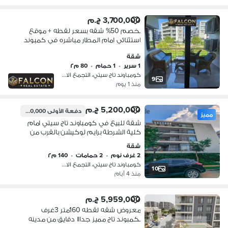
3,700,000 ج.م
بخصم 50% شقه بسعر لقطه + موقع
استثنائي امام المطار مباشره في كمبوند
تاج سيتي || Taj City بجوار جاردينيا ودقايق
شقة
من مدينه نصر و مصر الجديده
1 سرير
•
1 حمام
•
80 م٢
كومباوند تاج سيتي، التجمع الاول
9
منذ 1 يوم
5,200,000 ج.م
دفعة الأولى
520,000 ج.م
مميز
شقة للبيع في كومباوند تاج سيتي امام
كلية الشرطة برايم لوكيشن بالقرب من
مدينة نصر ومصر الجديده
شقة
2 غرف نوم
•
2 حمامات
•
140 م٢
كومباوند تاج سيتي، التجمع الاول
10
منذ 4 أيام
5,959,000 ج.م
معروض شقه لقطه 160متر 3غرف
بكمبوند تاج مميز جدااا دقايق من مدينه