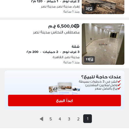
2 غرف نوم
•
1 حمام
•
120 م٢
زهراء مدينة نصر، مدينة نصر
3
منذ 1 ساعة
6,500,000 ج.م
مصطفى النحاس مدينة نصر
شقة
3 غرف نوم
•
2 حمامات
•
200 م٢
مدينة نصر، القاهرة
11
منذ 1 ساعة
عندك حاجة للبيع؟
انشر في 3 خطوات بسيطة
وصل لملايين المشترين
بيع بأفضل سعر
ابدأ البيع
1
5
4
3
2