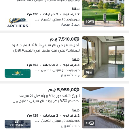
القاهرة دقايق من شارع ال90 التجمع
شقة
الخامس بجوار هايدبارك - ميفيدا - بالم
2 غرف نوم
•
2 حمامات
•
130 م٢
هيلز
كومباوند تاج سيتي، التجمع الاول
10
منذ 2 أسابيع
7,510,000 ج.م
بأقل سعر في تاج سيتي شقة للبيع جاهزة
للمعاينة علي فيو متميز في التجمع الاول
و دقايق من مدينة نصر
شقة
3 غرف نوم
•
2 حمامات
•
162 م٢
كومباوند تاج سيتي، التجمع الاول
9
منذ 2 أسابيع
5,959,000 ج.م
للبيع شقه دور متكرر بأفضل تقسيمه
بخصم 50% بكمبوند تاج سيتي دقايق من
مدينه نصر ومصر الجديده
شقة
2 غرف نوم
•
2 حمامات
•
129 م٢
كومباوند تاج سيتي، التجمع الاول
10
منذ 2 أسابيع