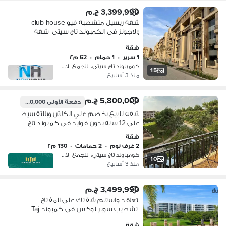
3,399,990 ج.م
شقة ريسيل متشطبة فيو club house
ولاجونز فى الكمبوند تاج سيتى |شقة
للبيع ريسيل - مدينة نصر - ميفيدا - taj city
شقة
1 سرير
•
1 حمام
•
62 م٢
كومباوند تاج سيتي، التجمع الاول
15
منذ 3 أسابيع
5,800,000 ج.م
دفعة الأولى
600,000 ج.م
شقه للبيع بخصم علي الكاش وبالتقسيط
علي 12 سنه بدون فوايد في كمبوند تاج
سيتي Taj city التجمع الاول امام مطار
شقة
القاهرة - دقايق ل مدينة نصر
2 غرف نوم
•
2 حمامات
•
130 م٢
كومباوند تاج سيتي، التجمع الاول
10
منذ 3 أسابيع
3,499,990 ج.م
اتعاقد واستلم شقتك على المفتاح
بتشطيب سوبر لوكس في كمبوند Taj
City |شقة للبيع ريسيل - مدينة نصر -
شقة