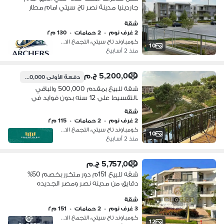
جاردينيا مدينة نصر تاج سيتي امام مطار
القاهرة دقايق من شارع ال90 التجمع
شقة
الخامس بجوار هايدبارك - ميفيدا - بالم
2 غرف نوم
•
2 حمامات
•
130 م٢
هيلز
كومباوند تاج سيتي، التجمع الاول
10
منذ 2 أسابيع
5,200,000 ج.م
دفعة الأولى
500,000 ج.م
شقة للبيع بمقدم 500,000 والباقي
بالتقسيط علي 12 سنه بدون فوايد في
كمبوند تاج سيتي التجمع الاول - قريب من
شقة
مدينه نصر ومن كمبوند سراي Taj City
2 غرف نوم
•
2 حمامات
•
115 م٢
كومباوند تاج سيتي، التجمع الاول
10
منذ 2 أسابيع
5,757,000 ج.م
شقه للبيع 151م دور متكرر بخصم 50%
دقايق من مدينه نصر ومصر الجديده
قسط ع12سنه
شقة
3 غرف نوم
•
2 حمامات
•
151 م٢
كومباوند تاج سيتي، التجمع الاول
12