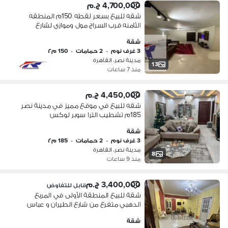
4,700,000 ج.م
شقه للبيع بسعر لقطه 150م المنطقه
الثامنه قرب السراج مول وموازي لشارع
مصطفى النحاس - مدينة نصر .
شقة
3 غرف نوم
•
2 حمامات
•
150 م٢
مدينة نصر، القاهرة
13
منذ 7 ساعات
4,450,000 ج.م
شقه للبيع في موقع مميز في مدينة نصر
185م تشطيب الترا سوبر لوكس
شقة
3 غرف نوم
•
2 حمامات
•
185 م٢
مدينة نصر، القاهرة
8
منذ 9 ساعات
3,400,000 ج.م
قابل للتفاوض
شقة للبيع المنطقة الأولى في المربع
الدهبي متفرع من شارع الطيران و عباس
شقة