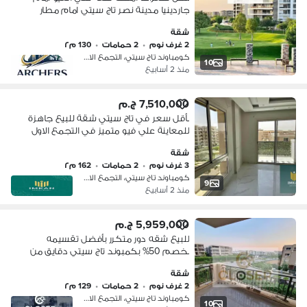
جاردينيا مدينة نصر تاج سيتي امام مطار
القاهرة دقايق من شارع ال90 التجمع
شقة
الخامس بجوار هايدبارك - ميفيدا - بالم
2 غرف نوم
•
2 حمامات
•
130 م٢
هيلز
كومباوند تاج سيتي، التجمع الاول
10
منذ 2 أسابيع
7,510,000 ج.م
بأقل سعر في تاج سيتي شقة للبيع جاهزة
للمعاينة علي فيو متميز في التجمع الاول
و دقايق من مدينة نصر
شقة
3 غرف نوم
•
2 حمامات
•
162 م٢
كومباوند تاج سيتي، التجمع الاول
9
منذ 2 أسابيع
5,959,000 ج.م
للبيع شقه دور متكرر بأفضل تقسيمه
بخصم 50% بكمبوند تاج سيتي دقايق من
مدينه نصر ومصر الجديده
شقة
2 غرف نوم
•
2 حمامات
•
129 م٢
كومباوند تاج سيتي، التجمع الاول
10