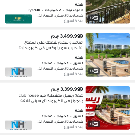
سيتي Taj city التجمع الاول امام مطار
شقة
القاهرة - دقايق ل مدينة نصر
2 غرف نوم
•
2 حمامات
•
130 م٢
كومباوند تاج سيتي، التجمع الاول
10
منذ 3 أسابيع
3,499,990 ج.م
اتعاقد واستلم شقتك على المفتاح
بتشطيب سوبر لوكس في كمبوند Taj
City |شقة للبيع ريسيل - مدينة نصر -
شقة
ميفيدا
1 سرير
•
1 حمام
•
62 م٢
كومباوند تاج سيتي، التجمع الاول
14
منذ 3 أسابيع
3,399,990 ج.م
شقة ريسيل متشطبة فيو club house
ولاجونز فى الكمبوند تاج سيتى |شقة
للبيع ريسيل - مدينة نصر - ميفيدا - taj city
شقة
1 سرير
•
1 حمام
•
62 م٢
كومباوند تاج سيتي، التجمع الاول
16
منذ 3 أسابيع