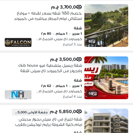
3,700,000 ج.م
بخصم 50% شقه بسعر لقطه + موقع
استثنائي امام المطار مباشره في كمبوند
تاج سيتي || Taj City بجوار جاردينيا ودقايق
شقة
من مدينه نصر و مصر الجديده
1 سرير
•
1 حمام
•
80 م٢
كومباوند تاج سيتي، التجمع الاول
8
منذ 3 أسابيع
3,500,000 ج.م
شقة ريسيل متشطبة فيو club house
ولاجونز فى الكمبوند تاج سيتى |شقة
للبيع ريسيل - مدينة نصر - ميفيدا - taj city
شقة
1 سرير
•
1 حمام
•
62 م٢
كومباوند تاج سيتي، التجمع الاول
16
منذ 4 أسابيع
5,850,000 ج.م
دفعة الأولى
585,000 ج.م
شقه للبيع في تاج سيتي بجوار مدينتي
امام كلية الشرطة برايم لوكيشن بالقرب
من مدينة نصر ومصر الجديده
شقة