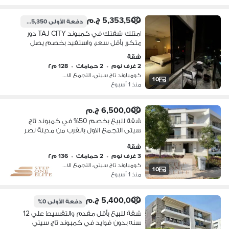
5,353,500 ج.م
دفعة الأولى
535,350 ج.م
امتلك شقتك في كمبوند TAJ CITY دور
متكرر بأقل سعر، واستفيد بخصم يصل
إلى 54% دقائق فقط من مصر الجديدة و
شقة
مدينة نصر
2 غرف نوم
•
2 حمامات
•
128 م٢
كومباوند تاج سيتي، التجمع الاول
10
منذ 1 أسبوع
6,500,000 ج.م
شقة للبيع بخصم 50% في كمبوند تاج
سيتى التجمع الاول بالقرب من مدينة نصر
و مصر الجديدة
شقة
3 غرف نوم
•
2 حمامات
•
136 م٢
كومباوند تاج سيتي، التجمع الاول
10
منذ 1 أسبوع
5,400,000 ج.م
دفعة الأولى
0%
شقة للبيع بأٌقل مقدم والتقسيط علي 12
سنه بدون فوايد في كمبوند تاج سيتي