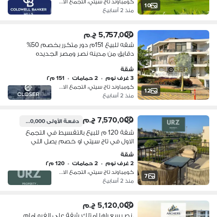
كومباوند تاج سيتي، التجمع الاول
10
منذ 2 أسابيع
5,757,000 ج.م
شقه للبيع 151م دور متكرر بخصم 50%
دقايق من مدينه نصر ومصر الجديده
قسط ع12سنه
شقة
3 غرف نوم
•
2 حمامات
•
151 م٢
كومباوند تاج سيتي، التجمع الاول
12
منذ 2 أسابيع
7,570,000 ج.م
دفعة الأولى
1,000,000 ج.م
شقة 120 م للبيع بالتقسيط في التجمع
الاول في تاج سيتي او خصم يصل اللي
نصف الثمن علي دقائق من مدينة نصر
شقة
مصر الجديدة و بالقرب من كريك تاون و
2 غرف نوم
•
2 حمامات
•
120 م٢
سعادة
كومباوند تاج سيتي، التجمع الاول
7
منذ 2 أسابيع
5,120,000 ج.م
بنص سعراها امتلك شقة علي الفيو امام