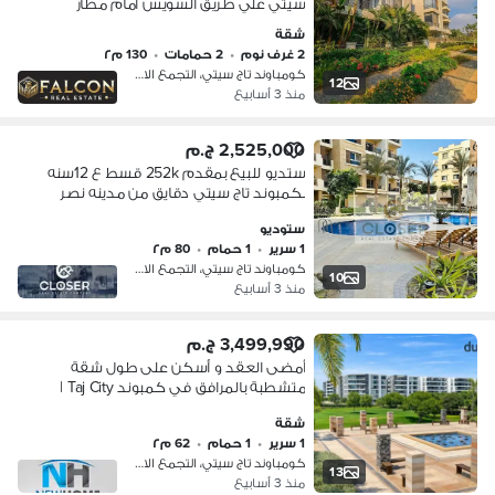
سيتي علي طريق السويس امام مطار
القاهره دقايق من مدينه نصر والتجمع
شقة
الخامس
2 غرف نوم
•
2 حمامات
•
130 م٢
كومباوند تاج سيتي، التجمع الاول
12
منذ 3 أسابيع
2,525,000 ج.م
ستديو للبيع بمقدم 252k قسط ع 12سنه
بكمبوند تاج سيتي دقايق من مدينه نصر
ومصر الجديده
ستوديو
1 سرير
•
1 حمام
•
80 م٢
كومباوند تاج سيتي، التجمع الاول
10
منذ 3 أسابيع
3,499,990 ج.م
أمضى العقد و أسكن على طول شقة
متشطبة بالمرافق في كمبوند Taj City |
مدينة نصر -الماظة - شارع التسعين
شقة
1 سرير
•
1 حمام
•
62 م٢
كومباوند تاج سيتي، التجمع الاول
13
منذ 3 أسابيع