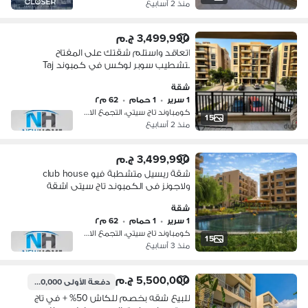
منذ 2 أسابيع
3,499,990 ج.م
اتعاقد واستلم شقتك على المفتاح
بتشطيب سوبر لوكس في كمبوند Taj
City |شقة للبيع ريسيل - مدينة نصر -
شقة
ميفيدا
1 سرير
•
1 حمام
•
62 م٢
كومباوند تاج سيتي، التجمع الاول
15
منذ 2 أسابيع
3,499,990 ج.م
شقة ريسيل متشطبة فيو club house
ولاجونز فى الكمبوند تاج سيتى |شقة
للبيع ريسيل - مدينة نصر - ميفيدا - taj city
شقة
1 سرير
•
1 حمام
•
62 م٢
كومباوند تاج سيتي، التجمع الاول
15
منذ 3 أسابيع
5,500,000 ج.م
دفعة الأولى
550,000 ج.م
للبيع شقه بخصم للكاش 50% + في تاج