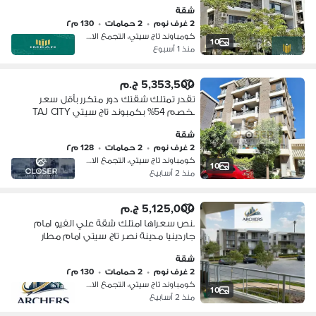
في التجمع الاول - قريبة من مدينه نصر
شقة
وكمبوند سراي Taj City
2 غرف نوم
•
2 حمامات
•
130 م٢
كومباوند تاج سيتي، التجمع الاول
10
منذ 1 أسبوع
5,353,500 ج.م
تقدر تمتلك شقتك دور متكرر بأقل سعر
بخصم 54% بكمبوند تاج سيتي TAJ CITY
دقايق من مدينه نصر ومصر الجديده
شقة
2 غرف نوم
•
2 حمامات
•
128 م٢
كومباوند تاج سيتي، التجمع الاول
10
منذ 2 أسابيع
5,125,000 ج.م
بنص سعراها امتلك شقة علي الفيو امام
جاردينيا مدينة نصر تاج سيتي امام مطار
القاهرة دقايق من شارع ال90 التجمع
شقة
الخامس بجوار هايدبارك - ميفيدا - بالم
2 غرف نوم
•
2 حمامات
•
130 م٢
هيلز
كومباوند تاج سيتي، التجمع الاول
10
منذ 2 أسابيع