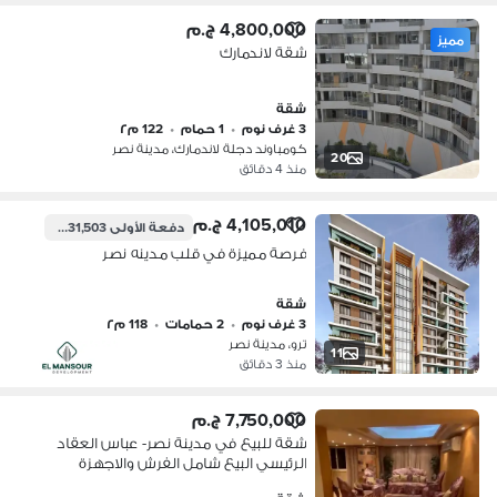
4,800,000 ج.م
مميز
شقة لاندمارك
شقة
3 غرف نوم
•
1 حمام
•
122 م٢
كومباوند دجلة لاندمارك، مدينة نصر
20
منذ 4 دقائق
4,105,010 ج.م
دفعة الأولى
1,231,503 ج.م
فرصة مميزة في قلب مدينه نصر
شقة
3 غرف نوم
•
2 حمامات
•
118 م٢
ترو، مدينة نصر
11
منذ 3 دقائق
7,750,000 ج.م
شقة للبيع في مدينة نصر- عباس العقاد
الرئيسي البيع شامل الفرش والاجهزة
مكيفه بالكامل لو بتدور على سكن راقي