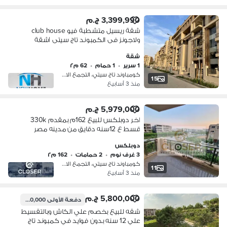
3,399,990 ج.م
شقة ريسيل متشطبة فيو club house
ولاجونز فى الكمبوند تاج سيتى |شقة
للبيع ريسيل - مدينة نصر - ميفيدا - taj city
شقة
1 سرير
•
1 حمام
•
62 م٢
كومباوند تاج سيتي، التجمع الاول
15
منذ 3 أسابيع
5,979,000 ج.م
اخر دوبلكس للبيع 162م بمقدم 330k
قسط ع 12سنه دقايق من مدينه مصر
ومصر الجديده
دوبلكس
3 غرف نوم
•
2 حمامات
•
162 م٢
كومباوند تاج سيتي، التجمع الاول
11
منذ 3 أسابيع
5,800,000 ج.م
دفعة الأولى
600,000 ج.م
شقه للبيع بخصم علي الكاش وبالتقسيط
علي 12 سنه بدون فوايد في كمبوند تاج