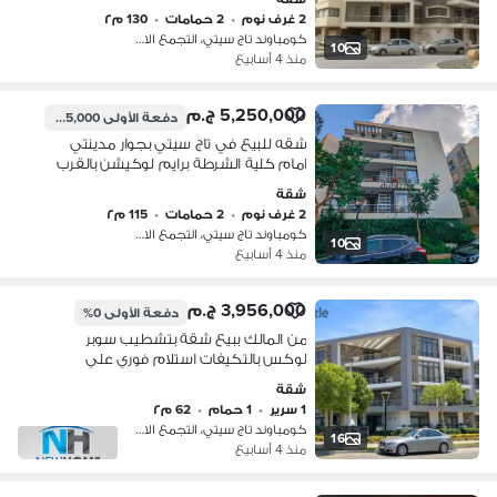
2 غرف نوم
•
2 حمامات
•
130 م٢
كومباوند تاج سيتي، التجمع الاول
10
منذ 4 أسابيع
5,250,000 ج.م
دفعة الأولى
525,000 ج.م
شقه للبيع في تاج سيتي بجوار مدينتي
امام كلية الشرطة برايم لوكيشن بالقرب
من مدينة نصر ومصر الجديده
شقة
2 غرف نوم
•
2 حمامات
•
115 م٢
كومباوند تاج سيتي، التجمع الاول
10
منذ 4 أسابيع
3,956,000 ج.م
دفعة الأولى
0%
من المالك ببيع شقة بتشطيب سوبر
لوكس بالتكيفات استلام فوري علي
واجهة بكمبوند Taj City بالتجمع الخامس
شقة
امام المطار - التجمع الخامس - مدينة نصر
1 سرير
•
1 حمام
•
62 م٢
كومباوند تاج سيتي، التجمع الاول
16
منذ 4 أسابيع