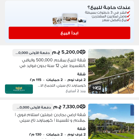
عندك حاجة للبيع؟
انشر في 3 خطوات بسيطة
وصل لملايين المشترين
بيع بأفضل سعر
ابدأ البيع
5,200,000 ج.م
دفعة الأولى
500,000 ج.م
شقة للبيع بمقدم 500,000 والباقي
بالتقسيط علي 12 سنه بدون فوايد في
كمبوند تاج سيتي التجمع الاول - قريب من
شقة
مدينه نصر ومن كمبوند سراي Taj City
2 غرف نوم
•
2 حمامات
•
115 م٢
كومباوند تاج سيتي، التجمع الاول
10
منذ 2 أسابيع
7,330,000 ج.م
دفعة الأولى
3,500,000 ج.م
شقه ارضي بجاردن غرفتين استلام فوري |
بمقدم و تقسيط | كومباوند تاج سيتي
مدينه مصر | التجمع القاهرة الجديدة |
شقة
طريق السويس
2 غرف نوم
•
2 حمامات
•
130 م٢