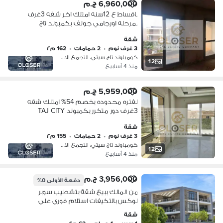
6,960,000 ج.م
باقساط ع 12سنه امتلك اخر شقه 3غرف
بمرحله اورجامي جولف بكمبوند تاج
سيتيTaj City دقايق من مدينه نصر
شقة
3 غرف نوم
•
2 حمامات
•
162 م٢
كومباوند تاج سيتي، التجمع الاول
12
منذ 4 أسابيع
5,959,000 ج.م
لفتره محدوده بخصم 54% امتلك شقه
3غرف دور متكرر بكمبوند TAJ CITY
دقايق من مدينه نصر ومصر الجديده
شقة
3 غرف نوم
•
2 حمامات
•
155 م٢
كومباوند تاج سيتي، التجمع الاول
12
منذ 4 أسابيع
3,956,000 ج.م
دفعة الأولى
0%
من المالك ببيع شقة بتشطيب سوبر
لوكس بالتكيفات استلام فوري علي
واجهة بكمبوند Taj City بالتجمع الخامس
شقة
امام المطار - التجمع الخامس - مدينة نصر