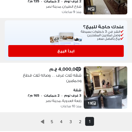
2 غرف نوم
•
2 حمامات
•
135 م٢
شارع الطيران، مدينة نصر
8
منذ 9 ساعات
عندك حاجة للبيع؟
انشر في 3 خطوات بسيطة
وصل لملايين المشترين
بيع بأفضل سعر
ابدأ البيع
4,000,000 ج.م
شقه ثلاث غرف. . . وصاله ثلاث قطع
وحمامين
شقة
3 غرف نوم
•
2 حمامات
•
165 م٢
رابعة العدوية، مدينة نصر
13
منذ 10 ساعات
1
5
4
3
2