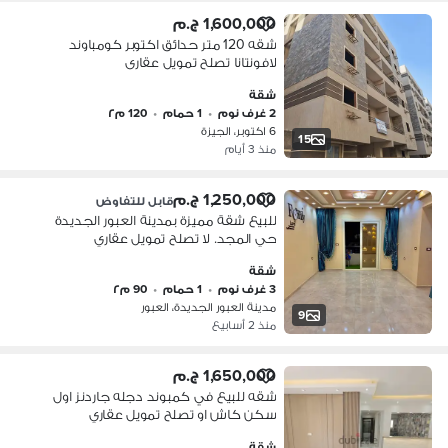
1,600,000 ج.م
شقه 120 متر حدائق اكتوبر كومباوند
لافونتانا تصلح تمويل عقارى
شقة
2 غرف نوم
•
1 حمام
•
120 م٢
6 اكتوبر، الجيزة
15
منذ 3 أيام
1,250,000 ج.م
قابل للتفاوض
للبيع شقة مميزة بمدينة العبور الجديدة
حي المجد. لا تصلح تمويل عقاري
شقة
3 غرف نوم
•
1 حمام
•
90 م٢
مدينة العبور الجديدة، العبور
9
منذ 2 أسابيع
1,650,000 ج.م
شقه للبيع في كمبوند دجله جاردنز اول
سكن كاش او تصلح تمويل عقاري
شقة