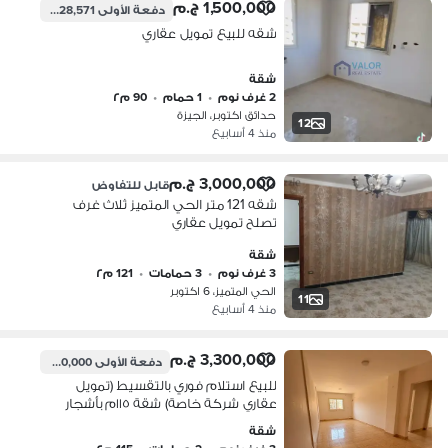
1,500,000 ج.م
دفعة الأولى
428,571 ج.م
شقه للبيع تمويل عقاري
شقة
2 غرف نوم
•
1 حمام
•
90 م٢
حدائق اكتوبر، الجيزة
12
منذ 4 أسابيع
3,000,000 ج.م
قابل للتفاوض
شقه 121 متر الحي المتميز ثلاث غرف
تصلح تمويل عقاري
شقة
3 غرف نوم
•
3 حمامات
•
121 م٢
الحي المتميز، 6 اكتوبر
11
منذ 4 أسابيع
3,300,000 ج.م
دفعة الأولى
660,000 ج.م
للبيع استلام فوري بالتقسيط (تمويل
عقاري شركة خاصة) شقة ١١٥م بأشجار
سيتي - النادي اختياري
شقة