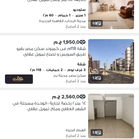
ستوديو
1 سرير
•
1 حمام
•
60 م٢
مدينة الرحاب، القاهرة الجديدة
10
منذ 2 أسابيع
1,950,000 ج.م
شقه 118م فى كمبوند سكن مصر بفيو
طريق السويس و تصلح تمويل عقارى
شقة
3 غرف نوم
•
2 حمامات
•
118 م٢
سكن مصر، مدينة بدر
12
منذ 2 أسابيع
2,560,000 ج.م
٦٤ متر٢ رخصة تجارية ؛ الوحدة مسجلة في
الشهر العقاري ومتاح تمويل عقاري
الهرم، الجيزة
13
منذ 2 أسابيع