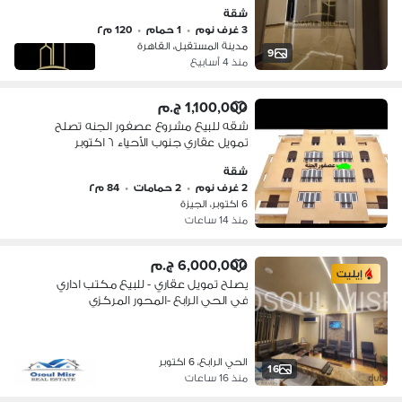
بمقدم وتسهيلات تمويل عقاري
شقة
3 غرف نوم
•
1 حمام
•
120 م٢
مدينة المستقبل، القاهرة
9
منذ 4 أسابيع
1,100,000 ج.م
شقه للبيع مشروع عصفور الجنه تصلح
تمويل عقاري جنوب الأحياء ٦ اكتوبر
شقة
2 غرف نوم
•
2 حمامات
•
84 م٢
6 اكتوبر، الجيزة
منذ 14 ساعات
6,000,000 ج.م
إيليت
يصلح تمويل عقاري - للبيع مكتب اداري
في الحي الرابع -المحور المركزي
الحي الرابع، 6 اكتوبر
16
منذ 16 ساعات