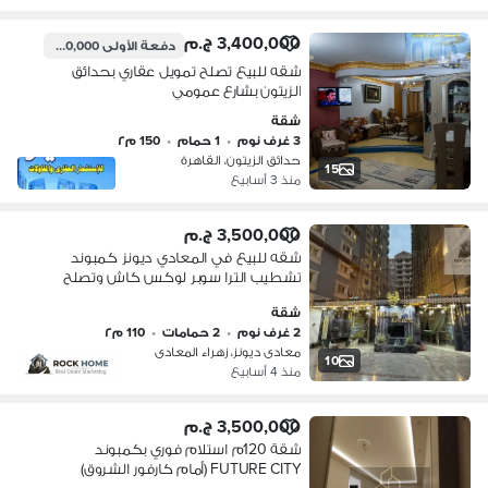
3,400,000 ج.م
دفعة الأولى
680,000 ج.م
شقه للبيع تصلح تمويل عقاري بحدائق
الزيتون بشارع عمومي
شقة
3 غرف نوم
•
1 حمام
•
150 م٢
حدائق الزيتون، القاهرة
15
منذ 3 أسابيع
3,500,000 ج.م
شقه للبيع في المعادي ديونز كمبوند
تشطيب الترا سوبر لوكس كاش وتصلح
تمويل عقاري
شقة
2 غرف نوم
•
2 حمامات
•
110 م٢
معادى ديونز، زهراء المعادى
10
منذ 4 أسابيع
3,500,000 ج.م
شقة 120م استلام فوري بكمبوند
FUTURE CITY (أمام كارفور الشروق)