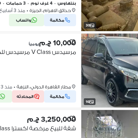
بنتهاوس
•
4 غرف نوم
•
3 حمامات
•
0
حدائق الاهرام، الجيزة
•
منذ 3 أسابيع
مكالمة
واتساب
30
10,000 ج.م
يومياً
مرسيدس V Class مرسيدس للخدمات السياحية و السفر للأيجار بالسائق
مطار القاهرة الدولي، النزهة
•
منذ 3 أسابيع
مكالمة
المحادثه
16
3,250,000 ج.م