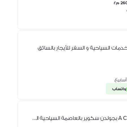
26 م٢
واتساب
شقة للبيع مرخصة اكسترا A Class بجولدن سكوير بالعاصمة السياحية العالمية ع ش الهرم مشعل