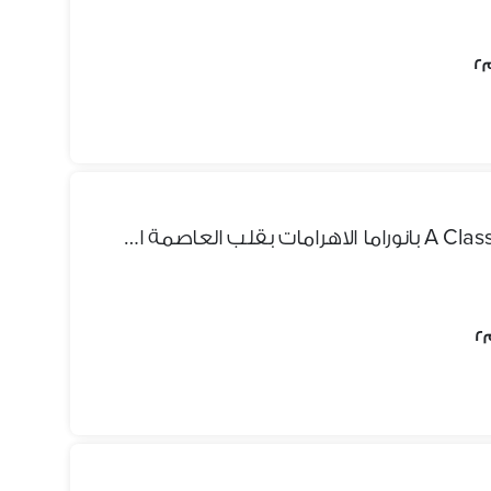
شقة للبيع نص تشطيب سكن A Class بانوراما الاهرامات بقلب العاصمة السياحية بالتورينج اخر الهرم