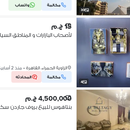
مكالمة
واتساب
30
15 ج.م
لأصحاب البازارات و المناطق السي
الزاوية الحمراء، القاهرة
•
منذ 2 أسابيع
مكالمة
المحادثه
4
4,500,000 ج.م