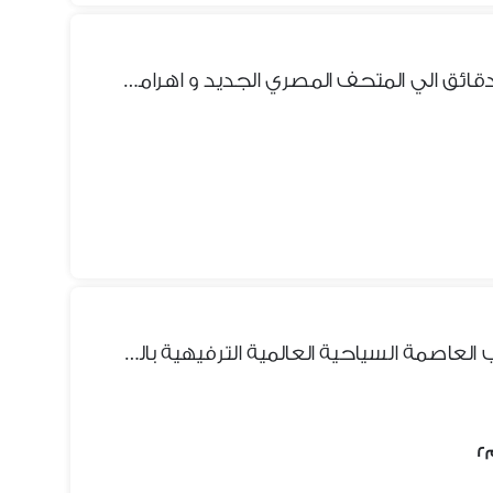
قطعة ارض روعة معروضة بيع دقائق الي المتحف المصري الجديد و اهرامات الجيزة وجميع المناطق السياحية والتاريخية مساحة 890 م
شقة للبيع اكسترا A Class بقلب العاصمة السياحية العالمية الترفيهية بالتورينج ميدان الرماية اخر الهرم