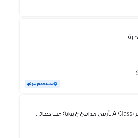
احية
مستخدم موثق
بنتاهوس للبيع بروف جاردن سكن A Class بأرقى مواقع ع بوابة مينا حدائق الاهرام بقلب العاصمة السياحية الترفيهية