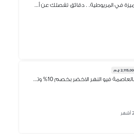
"فرصة استثمارية ذهبية: أرض مميزة في المريوطية. . دقائق تفصلك عن أهم المعالم السياحية. "
2,115,0 ج.م
محل ارضي في الابراج السياحية بالعاصمة فيو النهر الاخضر بخصم 10% وتقسيط علي 12 سنة