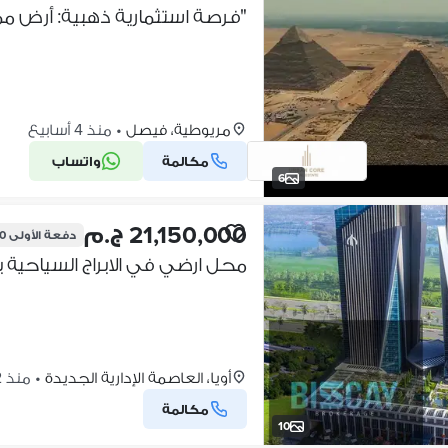
مريوطية، فيصل
•
منذ 4 أسابيع
مكالمة
واتساب
6
21,150,000 ج.م
دفعة الأولى
00
أويا، العاصمة الإدارية الجديدة
•
منذ 2 أشهر
مكالمة
10